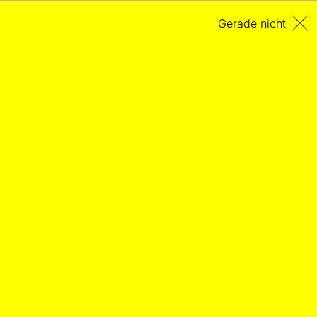
Gerade nicht
Kraftwerk. Die Mensch-
Maschine
FUNDSTÜCK
Fundstück aus Synapse: The Electronic Music
Magazine, Vol. 2 No. 6, Mai/Juni 1978