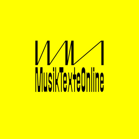
den letzten hundert Jahren von verschiedenen
fruchtbaren wissenschaftlichen und künstlerischen
Köpfen genährt. Um die Jahrhundertwende schrieb
beispielsweise Henry Adams eine Halbautobiografie mit
dem Titel „The Education of Henry Adams“, ein Buch,
das der Idee gewidmet war, dass die Zivilisation an der
Schwelle zu einer enormen Veränderung stand, einer
Veränderung, die weit über die für die damalige Zeit
akzeptablen Vorgaben hinausging.
Die Essenz des Buches findet sich im Kapitel „Die
Jungfrau und der Dynamo“, das von Adams’ Besuch
der Weltausstellung in Chicago 1896 inspiriert ist. In
der wissenschaftlichen Ausstellungshalle sah Adams
eine große Anzahl elektrisch betriebener Erfindungen,
die ihn zu der Frage veranlassten, was den Menschen
zu dieser neuen Richtung inspirierte (im Gegensatz zu
dem Funken, der zum Beispiel die großen Kathedralen
von Köln oder Notre Dame inspirierte). Adams schrieb
die Inspiration der geistigen Energie zu, die allen