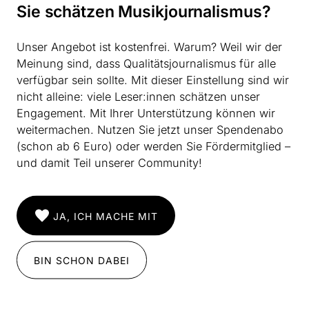
Sie schätzen Musikjournalismus?
zückt, das wie ein Feuerzeug aussieht …“
„The Model“ auf Seite zwei ist ein weiterer Backbeat-
Unser Angebot ist kostenfrei. Warum? Weil wir der
orientierter Kommentar auf die “Der Stern”-Mentalität,
Meinung sind, dass Qualitätsjournalismus für alle
die “Showroom Dummies” hervorgebracht hat. Aber
verfügbar sein sollte. Mit dieser Einstellung sind wir
“Neon Lights” mit seinem Aufbau von Schichten in
nicht alleine: viele Leser:innen schätzen unser
typischen Kraftwerk-Attacken von zitternder,
Engagement. Mit Ihrer Unterstützung können wir
phosphoreszierender Spannung scheint zu sagen,
weitermachen. Nutzen Sie jetzt unser Spendenabo
dass das Neue Deutschland vielleicht auch nicht so
(schon ab 6 Euro) oder werden Sie Fördermitglied –
schlecht ist.
und damit Teil unserer Community!
Der letzte Teil, „Die Mensch-Maschine“, ist eine
minimalistische, dosierte Prosa, deren Qualität sowohl
die Krux als auch das Problem des Bildes ist, das
JA, ICH MACHE MIT
Schneider und Hutter für sich selbst geschaffen
haben. Es ist das Bild einer Intelligenz, die sich danach
BIN SCHON DABEI
sehnt, in die saubere, stille Elektrowelt einzutauchen,
in der nichts Schlimmes passieren kann, weil alle
elektrischen Ladungen im Universum gleich und gleich