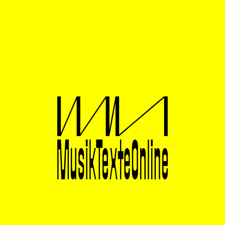
Bei Fragen zum Datenschutz stehen wir Ihnen unter
info@musiktexte.online oder unter der oben
angegebenen postalischen Anschrift zur Verfügung.
Datenverarbeitung auf unserer Webseite und
weiteren Online-Angeboten
Abonnement unseres Newsletter
Wenn Sie auf unserer Vereinswebseite den Newsletter
abonniert haben, verwenden wir Ihre E-Mail-Adresse,
um Ihnen regelmäßig den Newsletter zuzusenden und
Sie mit Wissenswertem über den Verein zu versorgen.
Die Rechtsgrundlage für den Newsletter-Versand ist
Ihre Einwilligung (Artikel 6 Absatz 1 Satz 1 a) DSGVO).
Die Einwilligung können Sie jederzeit widerrufen, um
den Newsletter nicht weiter zu bekommen. Dazu
können Sie unten in der Newsletter-E-Mail auf
„abbestellen“ oder „unsubscribe“ klicken oder diesem
Link folgen. Oder Sie schreiben uns an