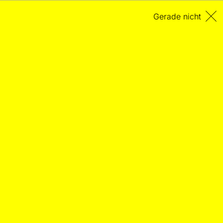
Gerade nicht
Datenschutz
Datenschutzhinweise gemäß Art. 13 DSGVO
Verantwortliche Stelle
MusikTexte e.V.
Weißenburgstraße 38
50670 Köln
00 49 178 359 2364
info@musiktexte.online