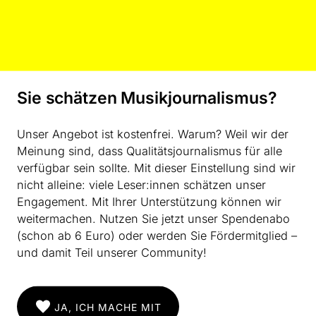
zurückzugreifen.
Es ist untersagt, die Inhalte unserer Website und des
Newsletters zum Zwecke des Machine Learning oder
für andere Datenbanken zu nutzen (Data Mining). Ein
maschinenlesbares Skript weist dies für die gesamte
Sie schätzen Musikjournalismus?
Website aus. Die Autor:innen unserer Texte halten die
alleinigen Urheberrechte. Bei Übertretung werden
rechtliche Schritte eingeleitet.
Unser Angebot ist kostenfrei. Warum? Weil wir der
Meinung sind, dass Qualitätsjournalismus für alle
Datenverarbeitung im Rahmen unserer Vereinsarbeit
verfügbar sein sollte. Mit dieser Einstellung sind wir
Mitgliederverwaltung
nicht alleine: viele Leser:innen schätzen unser
Mitgliedsdaten (Name, Anschrift, E-Mailadresse,
Engagement. Mit Ihrer Unterstützung können wir
Kontodaten, evtl. Telefonnummer) werden von den
weitermachen. Nutzen Sie jetzt unser Spendenabo
jeweiligen Funktionsträger:innen unseres Vereins nur
(schon ab 6 Euro) oder werden Sie Fördermitglied –
für die ihnen zugeordnete Aufgabenerfüllung
und damit Teil unserer Community!
verarbeitet. Im Einzelnen bedeutet dies:
• Wenn der Vorstand Mitgliedsdaten benötigt, um
seine Aufgaben zu erledigen, darf er auf alle hierfür
JA, ICH MACHE MIT
erforderlichen Mitgliedsdaten zugreifen. Dazu gehört