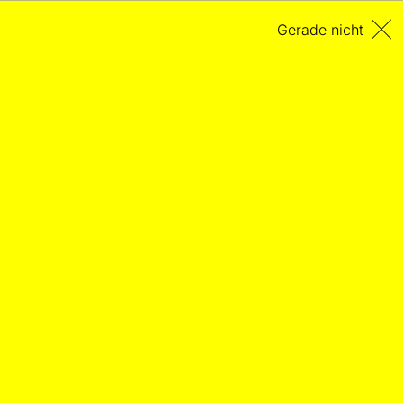
Gerade nicht
Neue Musik = „Jugendliche
Musik“
FUNDSTÜCK
Paul Bekkers Essay "Neue Musik" von 1923
15.02.2026
– Von Paul Bekker