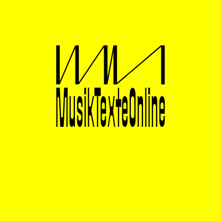
solche Ansichten irgendwo ausgesprochen wurden.
Derartige Torheiten kommen zu allen Zeiten vor. Wer
die Geschichte nicht nur der Musik, sondern sämtlicher
Künste genau beobachtet, wird mit Leichtigkeit
feststellen können, daß es immer Menschen gegeben
hat, die meinen, erst mit ihrem Auftreten habe die Welt
begonnen zu existieren, erst ihre Taten und
Schöpfungen seien daher als vollgültige Leistungen zu
bewerten. Erscheinungen dieser Art sind das natürliche
Gegenstück zu denen, die behaupten, mit ihnen gehe
die Welt zu Ende, was nun folgt, sei lediglich
Untergang. Beide Lehren: die vom jetzt erst
kommenden Beginn wie die vom unmittelbar
bevorstehenden Verfall sind Kennzeichen einer
egozentrischen Denkart und haben nichts mit
sachlicher Kunsterkenntnis zu tun.
Es gibt in der Kunst
keinen Anfang und es gibt kein Ende, es gibt auch
nichts im absoluten Sinne Neues und nichts Altes.
Es