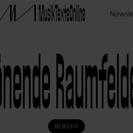
Newsle
önende Raumfeld
BERICHT