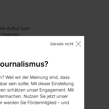
 ein Aufruf zum
 Festivals
ivals vom 23.
Gerade nicht
n Berlins:
tätten dienten,
eine Ausstellung,
journalismus?
ber den
Panels und
m? Weil wir der Meinung sind, dass
durchgeführt und
bar sein sollte. Mit dieser Einstellung
um nächsten
:innen schätzen unser Engagement. Mit
termachen. Nutzen Sie jetzt unser
 werden Sie Fördermitglied – und
es in dieser