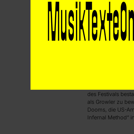
Ausgabe so viele P
ein Faktum, das zw
Zeiten multipler 
Zusammenarbeit, di
geopolitische Konfl
Kooperationen den
stärken.
Musikalisch eröffn
Stück „Voices of t
gegründet und best
Growls bis hin zu
des Festivals best
als Growler zu be
Dooms, die US-Amer
Infernal Method“ i