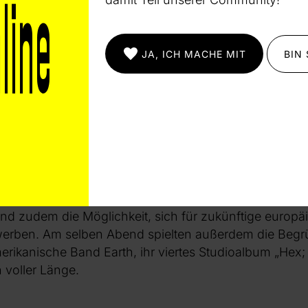
artnerinstitutionen und Kollaborator:innen gegeben h
ei Erkenntnisse liefert: Zum einen verweist es auf di
Krisen, eröffnet andererseits aber gezwungenermaßen 
JA, ICH MACHE MIT
BIN
e sich als fruchtbar erweisen können. In einer Stadt wi
ikte alltäglich in kulturelle Räume hineinwirken, könn
 Zusammenhalt gerade in der freien Szene zeitgenös
ete der Growler’s Choir das Festival mit einem Exzerp
he Void“. Der Chor wurde 2018 von Pierre-Luc Senécal
eht aus 13 Metal-Vokalist:innen, deren Vokalisen von
 geflüsterten Passagen viele Gesangstechniken abdec
and zudem die Möglichkeit, sich für zukünftige europ
werben. Am selben Abend spielten außerdem die Begr
ikanische Band Earth, ihr viertes Studioalbum „Hex; O
n voller Länge.