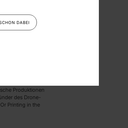
abe wie nie zuvor –
e Sparzwänge in
neue Formen der
 SCHON DABEI
e Berlin, in der
ten mehr
sischer Musik
t aus seinem neuen
 in Kanada
 Pig Squeals und
kten. Im Rahmen
äische Produktionen
ünder des Drone-
r Printing in the