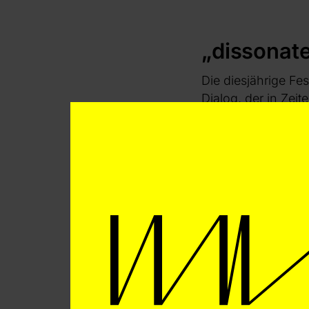
„dissonat
Die diesjährige Fe
Dialog, der in Zei
unterstützend wirk
Januar bis 1. Febr
Während das Haus d
veranstaltet der K
in der systematis
Festivalzeitraum h
öffentliche Gespr
im Berghain sowie
Morgen getanzt w
Festivaldirektor Ja