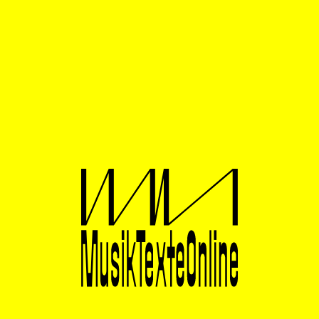
hinunter zur U-Bahn kommen wir zum Thema.
Ruth erzählt, wie toll die Zusammenarbeit mit Hans und
Marcel war, „freundlich, nett und menschlich“. Dann
gleitet der Fokus auf die „Nachtmusik“. Gestern im
Konzert sei ihre Wahrnehmung etwas eingeschränkt
gewesen, da sie wegen der räumlichen Verteilung des
Ensembles mit Klickspur gespielt hatten. Das Publikum
saß zwischen den sechs Musiker:innen, die jeweils mit
einer Stehlampe kleine Gemütlichkeitsinseln unter dem
abstrakt-assoziativen Sternenhimmel des Theatersaals
bildeten.
„Aber wir haben unseren Klangregisseur Martin Offik,
der alles sehr gut gemischt hat, sodass wir uns alle
gegenseitig über die Kopfhörer hörten. Sonst wären
viele Dinge auf diese Distanz nicht möglich“, erklärt sie
mir. Die Musiker:innen hörten zwar einander, waren
aber körperlich nicht wie gewohnt nebeneinander: Sie
konnten sich weder sehen noch das Atmen fühlen.