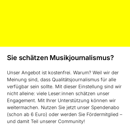
Guide-Flyer wiedererkenne, und fange an, mit ihm zu
plaudern. Es stellt sich für mich die Frage, mit wem ich
denn da rede: mit einem Kompositionsstudenten,
einem Publikumsmitglied oder doch einem Guide?
Sie schätzen Musikjournalismus?
Unser Angebot ist kostenfrei. Warum? Weil wir der
Meinung sind, dass Qualitätsjournalismus für alle
verfügbar sein sollte. Mit dieser Einstellung sind wir
nicht alleine: viele Leser:innen schätzen unser
Engagement. Mit Ihrer Unterstützung können wir
weitermachen. Nutzen Sie jetzt unser Spendenabo
(schon ab 6 Euro) oder werden Sie Fördermitglied –
und damit Teil unserer Community!