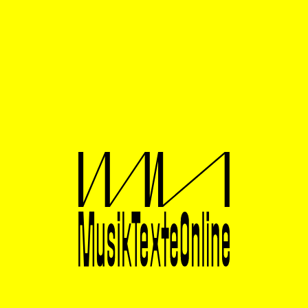
Wie in den letzten Jahren findet das Stuttgarter Festival
auch 2026 im Theaterhaus statt. Dieses befindet sich
fern ab von der Innenstadt, umgeben von mehreren
Hotels herkömmlicher Ketten und dem Porsche
Zentrum. Das Theaterhaus ist eine große Einrichtung
mit verschieden dimensionierten Sälen und einem
geräumigen Foyer auf zwei Ebenen, die jeweils eine
Bar besitzen. Hier findet das meiste Dazwischen statt.
Vor dem Eröffnungskonzert sammelt sich das
Publikum um Stehtische, Gespräche entstehen. Ich
sehe zahlreiche Gesichter, die sich freuen, andere
Menschen (wieder) zu sehen, Umarmungen. Die
Menge kennt sich, die „Szene“ trifft sich. Auch ich
erkenne Bekannte von vergangenen Festivals. In
diesem Sinne unterscheidet sich ECLAT nicht von
anderen Neue Musik-Festivals auf nationaler Ebene
wie in Donaueschingen oder Darmstadt. Wie so oft
sind viele künstlerische Leiter:innen und wichtige
Positionen innehabende Personen erschienen. Let the