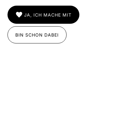
JA, ICH MACHE MIT
BIN SCHON DABEI
Flyer Guides ECLAT Festival 2026
Wer in den Momenten zwischen den Konzerten
zusätzlichen Informationsbedarf hat oder
Informationen lieber über das Smartphone als im
direkten Austausch mit Menschen aufnimmt, kann