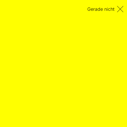
Gerade nicht
Über das Eclatieren
FORUM NEUER AUTOR:INNEN
Das Dazwischen des ECLAT Festivals 2026 in
Stuttgart
15.02.2026
– Von Roberto Beseler Maxwell
Die Neue Musik befindet sich in einer Zeit der