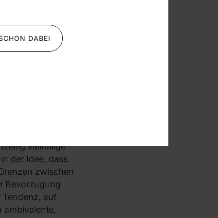
 und Bühnenbild,
 aufblitzenden, auf
ufzugreifen und zu
 SCHON DABEI
ent die
, aber diese
t.“
das Spezifische
n (einschließlich
n
fließende und oft
itig vielfältige
in der Idee, dass
e Grenzen zwischen
der Bevorzugung
r Tendenz, auf
ln ambivalente,