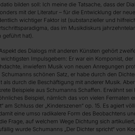
datio bilden soll: Ich meine die Tatsache, dass der Di
nders mit der Literatur – für die Entwicklung der ne
ntlich wichtiger Faktor ist (substanzieller und hilfreic
ortschrittsparadigma, das im Musikdiskurs jahrzehnte
 geführt hat).
Aspekt des Dialogs mit anderen Künsten gehört zweife
chtigsten Impulsgebern: Er war ein Komponist, der in
hdachte, inwiefern Musik von neuen Anregungen profi
n Schumanns schönen Satz, er habe durch den Dichte
t als durch die Beschäftigung mit anderer Musik. Aber
rete Beispiele aus Schumanns Schaffen. Erwähnt sei h
liches Beispiel, nämlich das von vielen Fermaten erf
t“ am Schluss der „Kinderszenen“ op. 15. Es agiert völl
damit eine umso radikalere Form des Beobachtens und
die Frage, auf welchem Wege Dichtung sich artikulier
ufällig wurde Schumanns „Der Dichter spricht“ von K