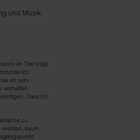
ung und Musik
nns im Titel trägt
s möchte ich
sie an sehr
u verhelfen
 würdigen. Dass ich
Tatsache zu
zu werden, kaum
usgangspunkt