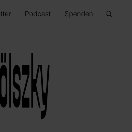
tter
Podcast
Spenden
ölszky