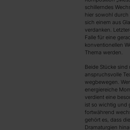
schillerndes Wech
hier sowohl durch
sich einem aus Gl
verdanken. Letzter
Falle für eine gera
konventionellen We
Thema werden.
Beide Stücke sind n
anspruchsvolle Text
wegbewegen. Werd
energiereiche Mome
verdient eine bes
ist so wichtig und 
fortwährend wechs
gehört es, dass die
Dramaturgien hin