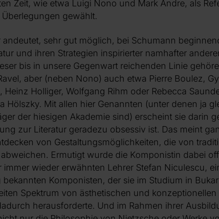
en Zeit, wie etwa Luigi Nono und Mark Andre, als Ref
e Überlegungen gewählt.
ier andeutet, sehr gut möglich, bei Schumann beginnend
ratur und ihren Strategien inspirierter namhafter ande
eser bis in unsere Gegenwart reichenden Linie gehöre
avel, aber (neben Nono) auch etwa Pierre Boulez, Gyö
 Heinz Holliger, Wolfgang Rihm oder Rebecca Saunde
a Hölszky. Mit allen hier Genannten (unter denen ja g
er der hiesigen Akademie sind) erscheint sie darin g
ng zur Literatur geradezu obsessiv ist. Das meint gan
tdecken von Gestaltungsmöglichkeiten, die von tradit
abweichen. Ermutigt wurde die Komponistin dabei offe
r immer wieder erwähnten Lehrer Stefan Niculescu, e
g bekannten Komponisten, der sie im Studium in Bukar
reiten Spektrum von ästhetischen und konzeptionellen
 dadurch herausforderte. Und im Rahmen ihrer Ausbil
, nicht nur die Philosophie von Nietzsche oder Werke