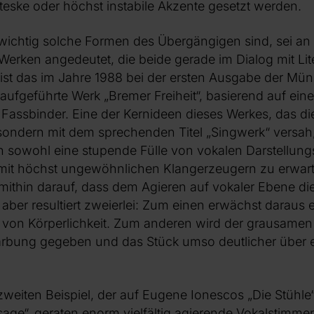
eske oder höchst instabile Akzente gesetzt werden.
wichtig solche Formen des Übergängigen sind, sei an
Werken angedeutet, die beide gerade im Dialog mit Lite
 ist das im Jahre 1988 bei der ersten Ausgabe der Mü
raufgeführte Werk „Bremer Freiheit“, basierend auf ei
Fassbinder. Eine der Kernideen dieses Werkes, das d
sondern mit dem sprechenden Titel „Singwerk“ versah, 
 sowohl eine stupende Fülle von vokalen Darstellungs
mit höchst ungewöhnlichen Klangerzeugern zu erwarten
mithin darauf, dass dem Agieren auf vokaler Ebene di
aber resultiert zweierlei: Zum einen erwächst daraus 
on Körperlichkeit. Zum anderen wird der grausamen
rbung gegeben und das Stück umso deutlicher über 
weiten Beispiel, der auf Eugene Ionescos „Die Stühl
ge“, geraten enorm vielfältig agierende Vokalstimmen