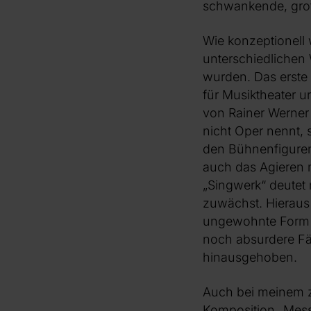
schwankende, grot
Wie konzeptionell 
unterschiedlichen 
wurden. Das erste
für Musiktheater u
von Rainer Werner 
nicht Oper nennt, 
den Bühnenfiguren
auch das Agieren 
„Singwerk“ deutet 
zuwächst. Hieraus 
ungewohnte Form v
noch absurdere Fä
hinausgehoben.
Auch bei meinem z
Komposition „Messa