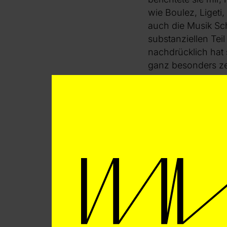
wie Boulez, Ligeti
auch die Musik Sc
substanziellen Tei
nachdrücklich hat
ganz besonders zei
Wenn wir in Hölsz
Hochschulen und U
Kompositionen betr
der Relation von M
sondern eher auf b
Kategorie bilden 
Schattierungen, ab
Sprache geprägt si
literarischer Texte
besitzen, jedoch se
in Hölszkys Werkve