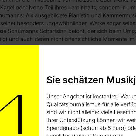
, Kagel oder Nono Teil ihres Lerninhalts, sondern in 
humanns: Als ausgebildete Pianistin und Kammermusik
l seiner besonders ungewöhnlichen Werke sogar selbs
 sie Schumanns Scharfsinn betont, der sich beim Umg
gt und auch deren nicht offensichtliche Momente im B
kys bisherigem Gesamtschaffen, das nun längst selbst
niversitäten geworden ist, die auf Literarisches bez
achten, so gibt es darin mindestens drei unterschiedl
Sie schätzen Musik
usik und Dichtung, die sich meist nicht auf ganze Ko
estimmte Teile von ihnen erstrecken: Die erste und zwe
unterschiedliche Situationen, die von Überlagerungen
Unser Angebot ist kostenfrei. Waru
er teils auch von Dissoziationen oder der Zersplitterun
Qualitätsjournalismus für alle verfüg
nd. Die zweite Kategorie zeichnet sich durch die deut
sind wir nicht alleine: viele Leser
 aus. Und die dritte ist dadurch bestimmt, dass Texte 
Ihrer Unterstützung können wir wei
lbst gar nicht zu hören sind. Letzteres schließt sogar 
Spendenabo (schon ab 6 Euro) oder
rzeichnis in der Rubrik „Musiktheater“ geführt wird, n
damit Teil unserer Community!