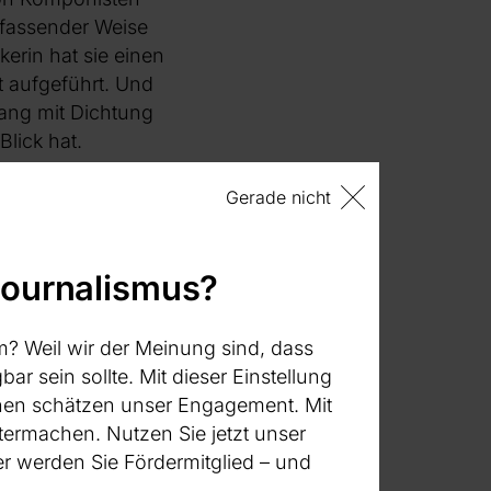
umfassender Weise
erin hat sie einen
t aufgeführt. Und
ang mit Dichtung
lick hat.
 zum Lehrinhalt an
Gerade nicht
ogenen
iche Kategorien
journalismus?
mpositionen,
ifellos wichtigste
, ungewöhnlichen
m? Weil wir der Meinung sind, dass
g dichterischer
bar sein sollte. Mit dieser Einstellung
liche Präsenz
:innen schätzen unser Engagement. Mit
zwar Relevanz
termachen. Nutzen Sie jetzt unser
ein Stück ein, das
 werden Sie Fördermitglied – und
ämlich die