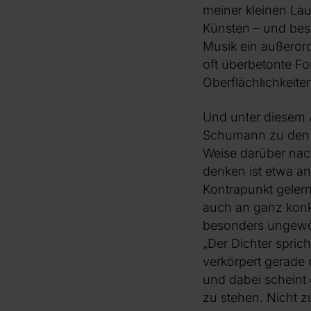
meiner kleinen Lau
Künsten – und beso
Musik ein außerorde
oft überbetonte F
Oberflächlichkeiten
Und unter diesem 
Schumann zu den wi
Weise darüber nac
denken ist etwa a
Kontrapunkt gelern
auch an ganz konk
besonders ungewöhn
„Der Dichter sprich
verkörpert gerade 
und dabei scheint 
zu stehen. Nicht z