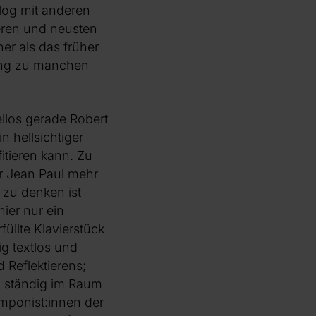
alog mit anderen
ueren und neusten
her als das früher
lang zu manchen
llos gerade Robert
 hellsichtiger
tieren kann. Zu
r Jean Paul mehr
 zu denken ist
ier nur ein
üllte Klavierstück
ig textlos und
 Reflektierens;
t, ständig im Raum
omponist:innen der