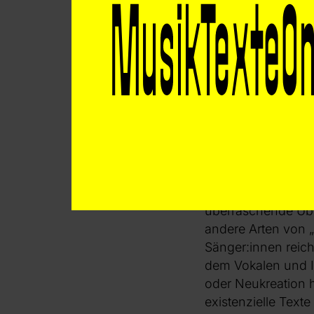
Komposition „Trag
das Letzterem die 
eine konkrete Tex
reflektieren. „Man 
Abwesenheit von Fi
Erwartung wird bis
Obwohl meine drei 
und Perspektivenre
einiger deutlicher
Komponist:innen). 
überraschende Über
andere Arten von „
Sänger:innen reic
dem Vokalen und I
oder Neukreation 
existenzielle Texte