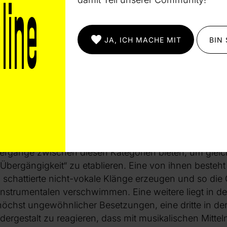
ödia (der unsichtbare Raum)“: ein Stück für Ensemble
Rolle überträgt, die in den klanglichen Konfigurationen
tvorlage verweisenden Expressionen und Ahnungen a
JA, ICH MACHE MIT
BIN
spürt hier“, so äußerte die Komponistin selbst, „perman
guren, ist immer in Erwartung, dass jemand erscheint
 zum Schluss hingehalten – und schließlich nicht erfüll
Kategorien sehr allgemein sind, lässt sich mit ihnen 
iche des Komponierens von Adriana Hölszky skizziere
 Differenzen zu den Ideen der eben erwähnten andere
Besteht es doch darin, dass ihre Werke immer wieder 
gänge zwischen diesen Kategorien bieten, um gleichze
Übergängigkeit“ zu etablieren. Eine von ihnen besteht 
h schattierte nicht-vokale Klänge erzeugen und so di
nstrumentalen verschwimmen. Eine weitere liegt in 
höchst ungewöhnlicher Besetzungen, eine dritte in de
 dergestalt zu reagieren, dass mit musikalischen Mitte