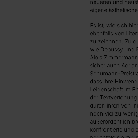
neueren und neust
eigene ästhetisch
Es ist, wie sich h
ebenfalls von Lite
zu zeichnen. Zu di
wie Debussy und R
Alois Zimmermann,
sicher auch Adrian
Schumann-Preisträg
dass ihre Hinwendu
Leidenschaft im En
der Textvertonung 
durch ihren von ih
noch viel zu weni
außerordentlich b
konfrontierte und
berichtete sie mir