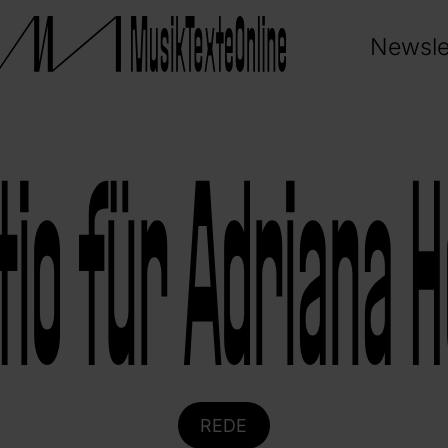
Newsle
io für Adriana H
REDE