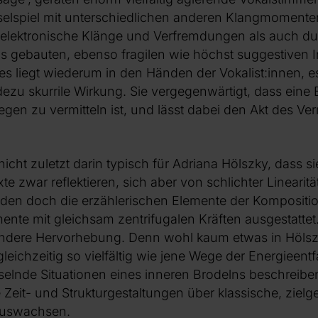
selspiel mit unterschiedlichen anderen Klangmomente
 elektronische Klänge und Verfremdungen als auch du
as gebauten, ebenso fragilen wie höchst suggestiven 
es liegt wiederum in den Händen der Vokalist:innen, e
dezu skurrile Wirkung. Sie vergegenwärtigt, dass eine 
gen zu vermitteln ist, und lässt dabei den Akt des Ver
icht zuletzt darin typisch für Adriana Hölszky, dass sie
e zwar reflektieren, sich aber von schlichter Linearitä
en doch die erzählerischen Elemente der Kompositi
nte mit gleichsam zentrifugalen Kräften ausgestattet
ondere Hervorhebung. Denn wohl kaum etwas in Höls
gleichzeitig so vielfältig wie jene Wege der Energieentfa
elnde Situationen eines inneren Brodelns beschreiben
 Zeit- und Strukturgestaltungen über klassische, zielge
auswachsen.