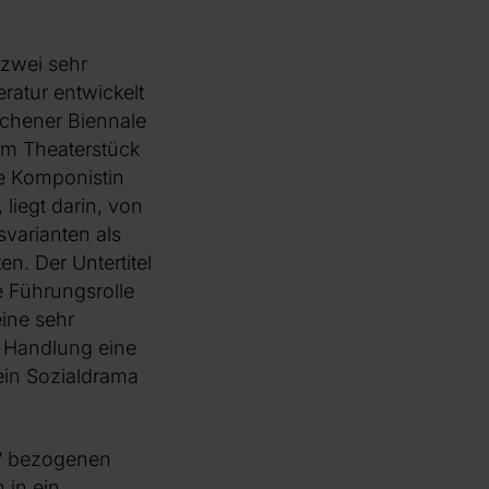
 zwei sehr
ratur entwickelt
nchener Biennale
nem Theaterstück
ie Komponistin
liegt darin, von
varianten als
. Der Untertitel
e Führungsrolle
eine sehr
 Handlung eine
ein Sozialdrama
e“ bezogenen
 in ein