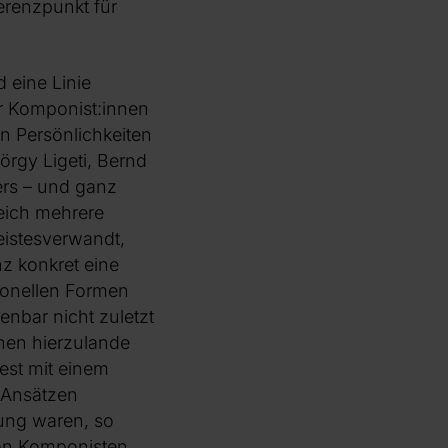
erenzpunkt für
 eine Linie
rer Komponist:innen
n Persönlichkeiten
rgy Ligeti, Bernd
rs – und ganz
leich mehrere
eistesverwandt,
z konkret eine
ionellen Formen
nbar nicht zuletzt
inen hierzulande
est mit einem
 Ansätzen
dung waren, so
 von Komponisten