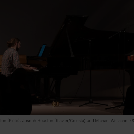
 (Flöte), Joseph Houston (Klavier/Celesta) und Michael Weilacher (Sc