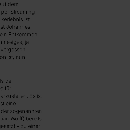
 auf dem
k per Streaming
kerlebnis ist
ist Johannes
e kein Entkommen
riesiges, ja
d Vergessen
on ist, nun
ls der
s für
zustellen. Es ist
st eine
n der sogenannten
an Wolff) bereits
setzt – zu einer