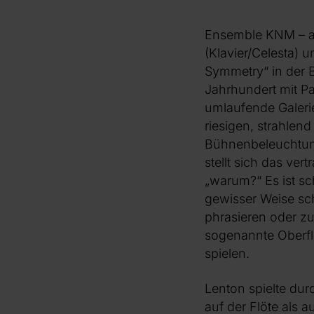
Ensemble KNM – a
(Klavier/Celesta) 
Symmetry“ in der B
Jahrhundert mit P
umlaufende Galerie
riesigen, strahlen
Bühnenbeleuchtung
stellt sich das ver
„warum?“ Es ist sc
gewisser Weise sch
phrasieren oder zu 
sogenannte Oberfl
spielen.
Lenton spielte du
auf der Flöte als 