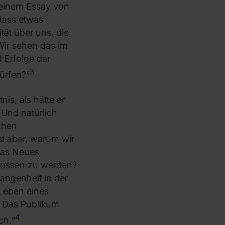
n einem Essay von
 dass etwas
ität über uns, die
Wir sehen das im
 Erfolge der
3
ürfen?“
is, als hätte er
 Und natürlich
chen
st aber, warum wir
was Neues
genossen zu werden?
angenheit in der
 Leben eines
g. Das Publikum
4
ch.“