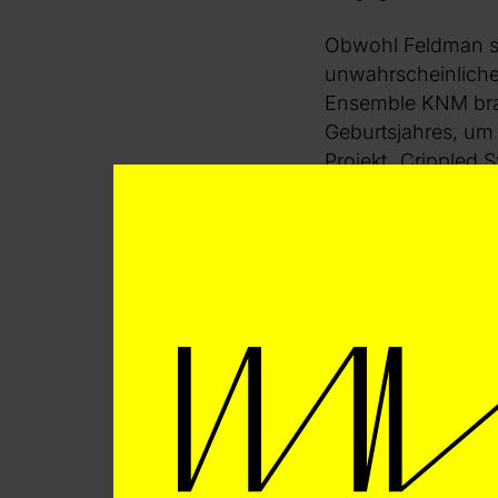
Obwohl Feldman sei
unwahrscheinliche
Ensemble KNM brau
Geburtsjahres, um 
Projekt „Crippled
von Feldmans Spätw
Jahren regelmäßig
basierten Label An
Jahre nach seinem
Trotz Feldmans rela
seiner Musik. Zum 
leichten Änderung
hinweg eine beson
Zuhörer:innen erf
Guston“ (1984)
ein