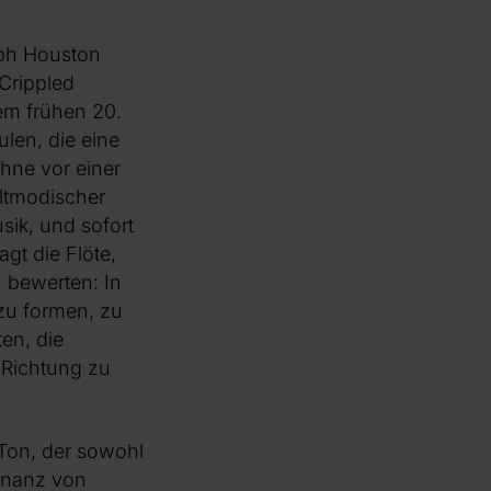
ph Houston
„Crippled
dem frühen 20.
len, die eine
hne vor einer
altmodischer
ik, und sofort
agt die Flöte,
 bewerten: In
 zu formen, zu
ten, die
 Richtung zu
Ton, der sowohl
sonanz von