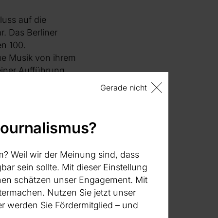
luss auf die
. Das Berliner
n 100.
eue Musik von ihrem
einer Aufführung
n den letzten
Gerade nicht
 Sheffield-
 Werk fast vierzig
.
journalismus?
ie Aufführung
m? Weil wir der Meinung sind, dass
t ständigen
bar sein sollte. Mit dieser Einstellung
ge Zeiträume
:innen schätzen unser Engagement. Mit
den und
termachen. Nutzen Sie jetzt unser
78) und
„For Philip
 werden Sie Fördermitglied – und
 und Schlagzeug –