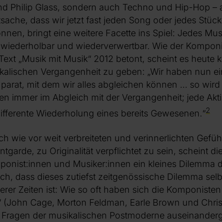
nd Philip Glass, sondern auch Techno und Hip-Hop –
sache, dass wir jetzt fast jeden Song oder jedes Stüc
nnen, bringt eine weitere Facette ins Spiel: Jedes Musi
g wiederholbar und wiederverwertbar. Wie der Kompon
 Text „Musik mit Musik“ 2012 betont, scheint es heut
alischen Vergangenheit zu geben: „Wir haben nun ein 
 parat, mit dem wir alles abgleichen können … so wir
en immer im Abgleich mit der Vergangenheit; jede Akti
2
ifferente Wiederholung eines bereits Gewesenen.“
h wie vor weit verbreiteten und verinnerlichten Gefüh
tgarde, zu Originalität verpflichtet zu sein, scheint die
nist:innen und Musiker:innen ein kleines Dilemma dar
isch, dass dieses zutiefst zeitgenössische Dilemma selb
rer Zeiten ist: Wie so oft haben sich die Komponiste
 (John Cage, Morton Feldman, Earle Brown und Christi
n Fragen der musikalischen Postmoderne auseinanderge