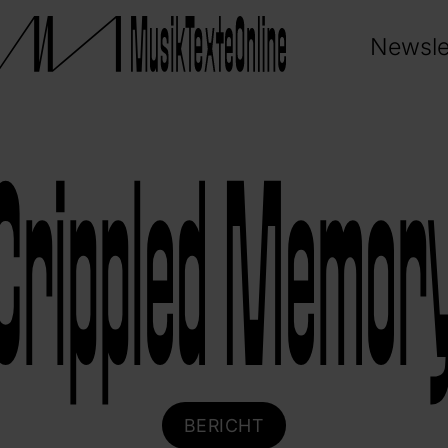
Newsle
Crippled Memor
BERICHT