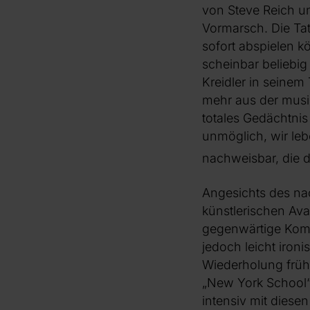
von Steve Reich u
Vormarsch. Die Tat
sofort abspielen kö
scheinbar beliebi
Kreidler in seinem
mehr aus der musik
totales Gedächtnis
unmöglich, wir leb
nachweisbar, die d
Angesichts des nac
künstlerischen Avan
gegenwärtige Kompo
jedoch leicht iron
Wiederholung frühe
„New York School“
intensiv mit diese