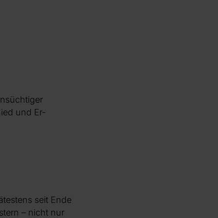
hnsüchtiger
ied und Er-
testens seit Ende
tern – nicht nur