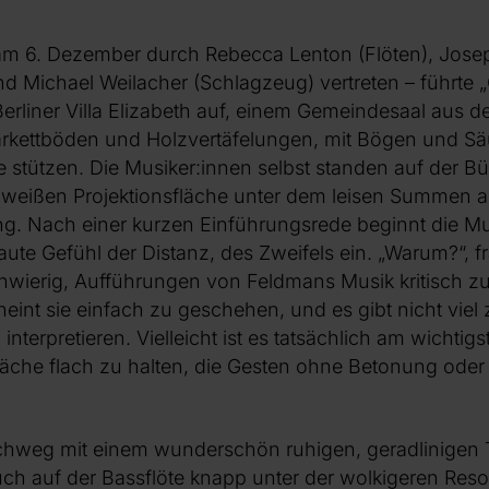
m 6. Dezember durch Rebecca Lenton (Flöten), Jose
und Michael Weilacher (Schlagzeug) vertreten – führte 
erliner Villa Elizabeth auf, einem Gemeindesaal aus 
arkettböden und Holzvertäfelungen, mit Bögen und Säu
 stützen. Die Musiker:innen selbst standen auf der Bü
d weißen Projektionsfläche unter dem leisen Summen 
. Nach einer kurzen Einführungsrede beginnt die Mus
traute Gefühl der Distanz, des Zweifels ein. „Warum?“, fr
hwierig, Aufführungen von Feldmans Musik kritisch zu
eint sie einfach zu geschehen, und es gibt nicht viel
interpretieren. Vielleicht ist es tatsächlich am wichtigs
äche flach zu halten, die Gesten ohne Betonung oder
rchweg mit einem wunderschön ruhigen, geradlinigen 
auch auf der Bassflöte knapp unter der wolkigeren Re