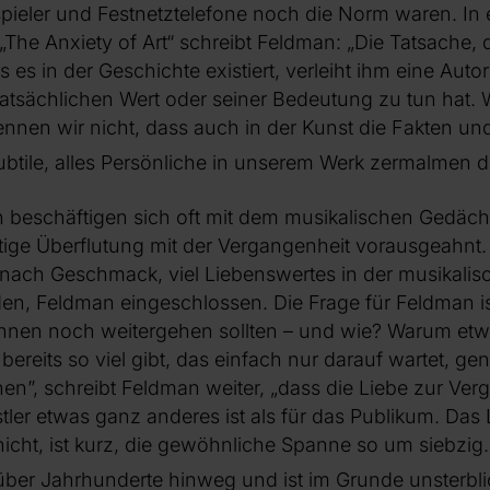
enspieler und Festnetztelefone noch die Norm waren. I
 „The Anxiety of Art“ schreibt Feldman: „Die Tatsache,
 es in der Geschichte existiert, verleiht ihm eine Autor
tatsächlichen Wert oder seiner Bedeutung zu tun hat. 
nen wir nicht, dass auch in der Kunst die Fakten und
ubtile, alles Persönliche in unserem Werk zermalmen d
 beschäftigen sich oft mit dem musikalischen Gedächtn
tige Überflutung mit der Vergangenheit vorausgeahnt.
e nach Geschmack, viel Liebenswertes in der musikalis
en, Feldman eingeschlossen. Die Frage für Feldman i
:innen noch weitergehen sollten – und wie? Warum et
bereits so viel gibt, das einfach nur darauf wartet, 
n”, schreibt Feldman weiter, „dass die Liebe zur Verg
tler etwas ganz anderes ist als für das Publikum. Das
 nicht, ist kurz, die gewöhnliche Spanne so um siebzi
über Jahrhunderte hinweg und ist im Grunde unsterbli