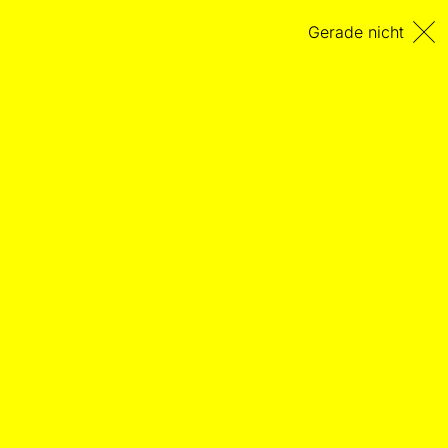
Gerade nicht
„Die schrecklich-gewaltigen
Kinder“
INTERVIEW
Rolf Riehm im Gespräch
18.01.2026
– Von Stefan Fricke