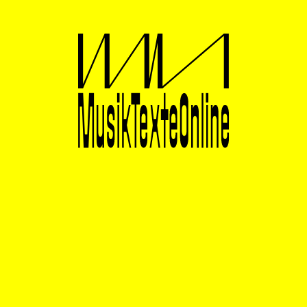
„Tonbandmaschinen für die Soundmontage, Hifi-
Technik für die Obertonbefreiung, Stereophonie für
simulierte Räume, Synthesizer und Vocoder für Lieder
jenseits der Menschen, schließlich und endlich das
FM-Radio für eine Massenübertragungsqualität, ohne
die alle Innovationen der Beatles verpufft wären. Jede
einzelne dieser Techniken geht auf den Zweiten
Weltkrieg zurück. Er ist – zum Glück vielleicht noch –
die Medienbasis unsrer Sinne.“
Die Liste lässt sich mit Blick auf gegenwärtige
Technologien nahtlos fortschreiben: Das Internet
wurde Ende der 1960er Jahre von der US-
amerikanischen Behörde ARPA (Advanced Research
Projects Agency) als dezentrales Kommunikationsnetz
für den Ernstfall entwickelt. Heute dient das World