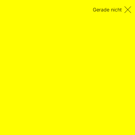
Gerade nicht
KRIEG ZU_HÖREN
ESSAY
Über ein diskursives Grenzobjekt
klangwissenschaftlicher Disziplinen
20.07.2025
– Von Anna Schürmer
Kriege manifestieren sich nicht nur in Bildern, sondern