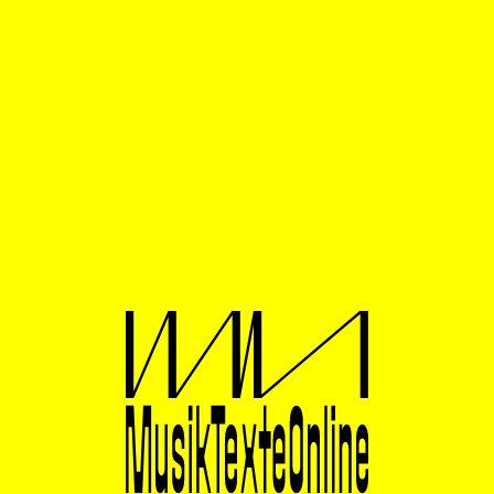
schon ein anderer Mensch, in sich gekehrt, vor der
Außenwelt verschlossen und resigniert. Er kehrte nach
Kyjiw zurück, wo er jetzt komponiert, als ob es das
zwanzigste Jahrhundert nie gegeben hätte.
Durch den Zerfall der UdSSR und die damit
einhergehende Unabhängigkeit der Ukraine 1991 ergab
sich auch für die Kunst eine neue Situation. Der Geist
der Avantgarde erstand wieder neu. Bereits 1995 wurde
in Odessa die Association New Music (ANM)
gegründet. Sie rief das Festival „Two Days and Two
Nights of New Music“ (2D2N) ins Leben, veranstaltete
Kompositionskurse und Konferenzen, gab Partituren,
Bücher und CDs heraus. Anfang der
Zweitausenderjahren trat eine neue Generation von
Komponisten aus Kyjiw und Lwiw ins Rampenlicht. Sie
gründeten ihr eigenes Ensemble für Neue Musik mit
dem vielsagenden Namen Nostri Temporis und
übernahmen die Verantwortung für die abgehalfterte