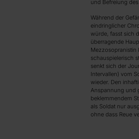
und Befreiung des
Während der Gefäng
eindringlicher Chr
würde, fasst sich 
überragende Hauptr
Mezzosopranistin 
schauspielerisch 
senkt sich der Jou
Intervallen) vom S
wieder. Den inhaft
Anspannung und gr
beklemmendem Stakk
als Soldat nur aus
ohne dass Reue v