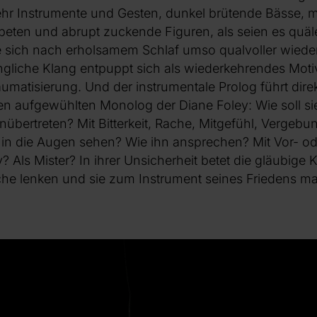
r Instrumente und Gesten, dunkel brütende Bässe, m
eten und abrupt zuckende Figuren, als seien es quä
 sich nach erholsamem Schlaf umso qualvoller wiede
ngliche Klang entpuppt sich als wiederkehrendes Motiv
matisierung. Und der instrumentale Prolog führt dire
en aufgewühlten Monolog der Diane Foley: Wie soll s
übertreten? Mit Bitterkeit, Rache, Mitgefühl, Vergebu
n in die Augen sehen? Wie ihn ansprechen? Mit Vor-
 Als Mister? In ihrer Unsicherheit betet die gläubige K
che lenken und sie zum Instrument seines Friedens m