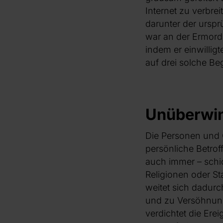
Internet zu verbre
darunter der ursp
war an der Ermordu
indem er einwilligt
auf drei solche Be
Unüberwi
Die Personen und G
persönliche Betrof
auch immer – schic
Religionen oder S
weitet sich dadur
und zu Versöhnung
verdichtet die Ere