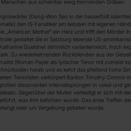
 Menschen aus scheinbar ewig trennenden Gräben.
niswärter (Dong-Won Seo in der hasserfüllt islamfein
omatik) den IS-Fanatiker am liebsten mit eigenen Hä
die „American Mother“ ein Herz und trifft den Mörder i
olle gestaltet die in Salzburg lebende US-amerikanis
Katharine Goeldner stimmlich variantenreich, hoch ex
stark. Zu wiederkehrenden Rückblenden aus der Geise
rnalist (Roman Payer als lyrischer Tenor mit zumeist 
chnürboden herab und es kehrt das pfeifend hohe Sirr
ierten Terroristen verkörpert Bariton Timothy Connor mi
oßen dissonanten Intervallsprüngen in vokal und ge
ato. Gegenüber der Mutter verteidigt er sich mit dem
geführt, was ihm befohlen wurde. Das erste Treffen de
erlangt oder um Vergebung gebeten wurde.