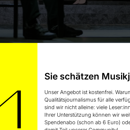
r“ am Theater Hagen mit Timothy Connor, Roman Payer und Katharine G
Sie schätzen Musik
n des IS
Unser Angebot ist kostenfrei. Waru
nakter „American Mother“ entstand im Auftrag des Thea
Qualitätsjournalismus für alle verfüg
eit von Intendant Francis Hüsers. Die 1982 in London g
sind wir nicht alleine: viele Leser
chülerin von Mark-Anthony Turnage und Oliver Knusse
Ihrer Unterstützung können wir wei
its 2015 thematisierte sie in ihrem Cellokonzert „Falling
Spendenabo (schon ab 6 Euro) oder
iken Stadt Palmyra durch den sogenannten „Islamische
damit Teil unserer Community!