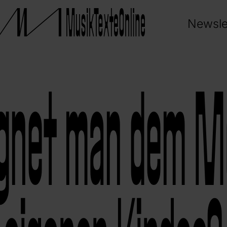
Newsle
gnet man dem M