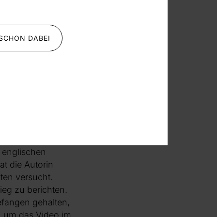
 auf die
ext und sind durch
lrechte Arien oder
 SCHON DABEI
r von Opfer und
szenierte Travis
eles. Christopher
wei schwarze
über den
ble, Chor und
utor Colum
 englischen
at die Autorin
ten versucht.
ieg zu berichten.
gefangen gehalten,
t, um das Video im