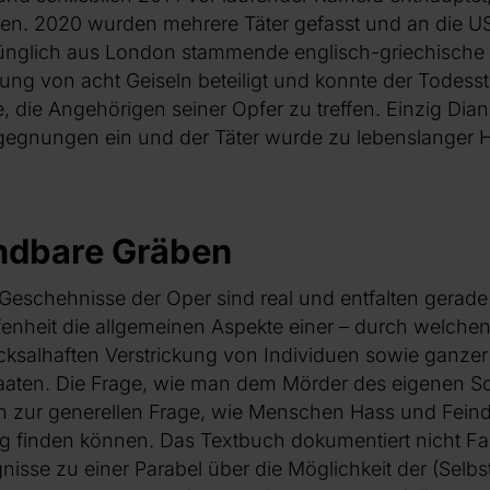
iten. 2020 wurden mehrere Täter gefasst und an die US
rünglich aus London stammende englisch-griechische 
ng von acht Geiseln beteiligt und konnte der Todesst
e, die Angehörigen seiner Opfer zu treffen. Einzig Dian
gegnungen ein und der Täter wurde zu lebenslanger Haf
ndbare Gräben
eschehnisse der Oper sind real und entfalten gerade
fenheit die allgemeinen Aspekte einer – durch welchen
ksalhaften Verstrickung von Individuen sowie ganzer 
taaten. Die Frage, wie man dem Mörder des eigenen 
ch zur generellen Frage, wie Menschen Hass und Fein
 finden können. Das Textbuch dokumentiert nicht Fa
ignisse zu einer Parabel über die Möglichkeit der (Sel