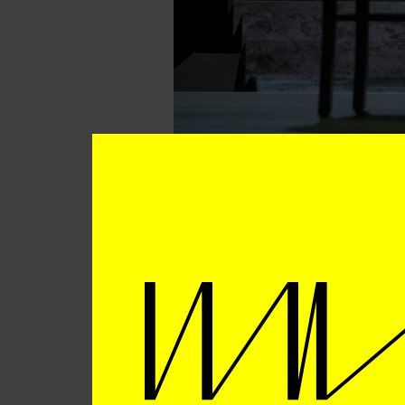
Charlotte Bray, „American Mothe
Verbreche
Charlotte Brays Ei
dort letzte Spielz
Komponistin war S
2012 in Berlin. Bere
Zerstörung der ant