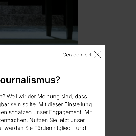
Gerade nicht
oeldner, Foto: Volker Beushausen
journalismus?
m? Weil wir der Meinung sind, dass
ter Hagen für die
bar sein sollte. Mit dieser Einstellung
eborene
:innen schätzen unser Engagement. Mit
n und lebt seit
termachen. Nutzen Sie jetzt unser
 in the Fire“ die
 werden Sie Fördermitglied – und
n Staat“. In ihrem