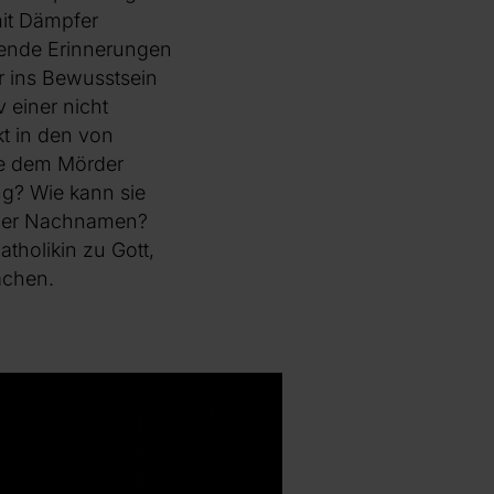
it Dämpfer
lende Erinnerungen
r ins Bewusstsein
 einer nicht
kt in den von
ie dem Mörder
ng? Wie kann sie
 oder Nachnamen?
atholikin zu Gott,
achen.