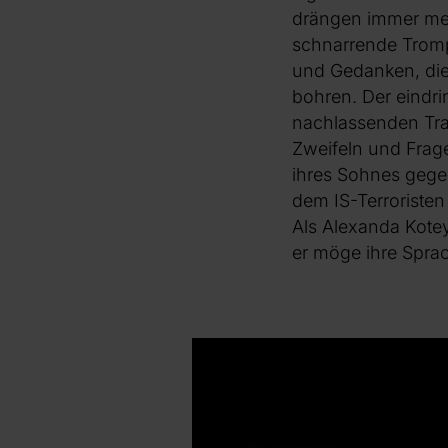
drängen immer meh
schnarrende Tromp
und Gedanken, die
bohren. Der eindri
nachlassenden Trau
Zweifeln und Frag
ihres Sohnes gegen
dem IS-Terroriste
Als Alexanda Kotey?
er möge ihre Spra