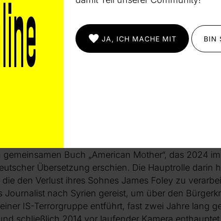
uren konzentrierten Kammerspiel kommt sie nun erneut
zurück. Die Solopartien folgen deklamatorisch dem T
ntervalle und Artikulationsweisen charakterisiert. Rege
JA, ICH MACHE MIT
BIN
nicht. Nur ein einziges Mal vereinigen sich die Mütte
zur humanen Solidaritätserklärung. Die Uraufführung in
er des CalArts Centre for New Performance in Los Ang
te sein wirkungsvolles Bühnenbild weitgehend auf z
chwarzen Tisch auf einer schwarzen Fläche, die sich 
inweg dem Publikum zuneigt. Geleitet wurden Ensem
Orchester Hagen von Chefdirigent Joseph Trafton.
etto extrahierten Diane Foley und der irische Erfolgsa
 gemeinsamen Buch „American Mother“, das 2024 im
deutscher Übersetzung erschien. Die Hauptrolle darin h
, die den Verlust ihres Sohnes James Foley zu verarbei
s Journalist nach Syrien gereist, um über den Bürgerkr
einer IS-Terrorgruppe entführt, fast zwei Jahre lang 
und schließlich 2014 vor laufender Kamera enthaupte