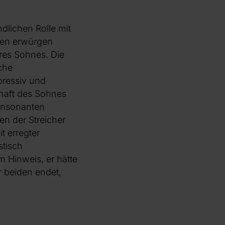
dlichen Rolle mit
nden erwürgen
hres Sohnes. Die
che
pressiv und
lhaft des Sohnes
konsonanten
en der Streicher
t erregter
stisch
 Hinweis, er hätte
r beiden endet,