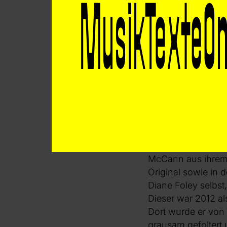
auf zwei Hauptfig
Verbrechen des IS 
verschiedene Kerni
Ensembles gibt es 
Täter duettierend 
Preston, der Gründ
Barreca beschränk
Stühle an einem s
Orchestergraben h
Philharmonisches 
Das englische Libr
McCann aus ihrem
Original sowie in 
Diane Foley selbst
Dieser war 2012 al
Dort wurde er von 
grausam gefoltert 