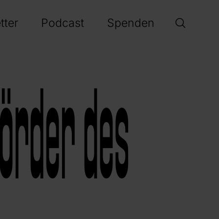
tter
Podcast
Spenden
örder des