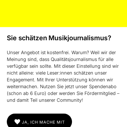
werden soll, sondern es wird festgestellt, dass der
Mensch potentiell seinem Wesen nach ein
schöpferisches Wesen ist und aus seiner Freiheit
heraus Gestaltungen im gesamtgesellschaftlichen
Bereich jeweils in seinem Arbeitsfelde vollziehen kann.
Im Tätigwerden in den verschiedenen Arbeitsfeldern
Sie schätzen Musikjournalismus?
innerhalb einer solchen Kunstdisziplin, die man
‚Soziale Skulptur‘ nennen könnte, wird an den
Unser Angebot ist kostenfrei. Warum? Weil wir der
verschiedenen Arbeitsplätzen eine
Meinung sind, dass Qualitätsjournalismus für alle
zwischenmenschliche Substanz erkennbar werden im
verfügbar sein sollte. Mit dieser Einstellung sind wir
Laufe der Zeit, die zunächst durchaus als ‚Soziale
nicht alleine: viele Leser:innen schätzen unser
Skulptur‘ unsichtbar sein wird. Das heißt, erst in dem
Engagement. Mit Ihrer Unterstützung können wir
Maße, wo Menschen Wahrnehmungsorgane entwickelt
weitermachen. Nutzen Sie jetzt unser Spendenabo
haben, um diese unsichtbare Skulptur erkennen zu
(schon ab 6 Euro) oder werden Sie Fördermitglied –
können, werden sie erkennen, dass in dieser
und damit Teil unserer Community!
unsichtbaren Skulptur eigentlich auch eine
sakramentale Substanz darin enthalten ist, das heißt
eine Substanz, die sich auf das Prinzip der
JA, ICH MACHE MIT
zwischenmenschlichen Liebe bezieht, das heißt auf