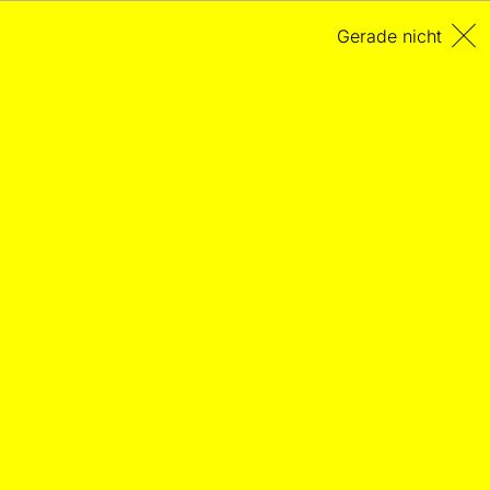
Gerade nicht
Bewegung ins Unendliche
PORTRÄT
Die mobilen Klangnetze des Komponisten Bernd
Franke
21.06.2026
– Von Stefan Fricke
„Titel“, sagt Bernd Franke bei einem Kaffee im Berliner