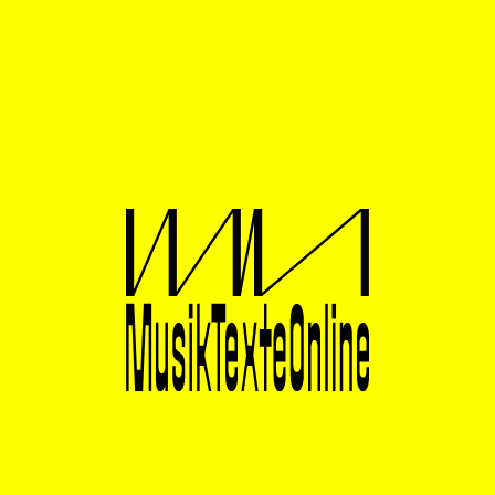
nicht dazu entschließen können, es namentlich in
seinen Zyklus zu integrieren. Denn „Solo 1fach“, wie
das Klavierstück der Titel-Logik nach
konsequenterweise heißen müsste, wäre nun
tatsächlich zu einfach, vor allem aber entspräche es
auch gar nicht dem Werk-Konzept. Musikalische
Dialoge und kommunikative Klangnetze lassen sich
eben nur im akustischen Plural konstituieren – mit
mehr als nur einer:m Musiker:in. Deshalb lautet der
Titel des Klavierwerks nur „... in Annäherung“, verweist
jedoch damit unmittelbar auch auf seinen materialen
Ahnen: „Solo 2fach“. Denn „Solo 2fach“ heißt nicht nur
einfach „Solo 2fach“, sondern vollständig „Solo 2fach –
in Annäherung“. Und das gibt es gar in vier
auskomponierten Versionen für die Duo-Besetzungen
Oboe und Klavier, Viola und Klavier, Flöte und Klavier
sowie Bassklarinette und Klavier. Auch die anderen
Werke des Zyklus – mit Ausnahme des Initialstücks
„Solo 3fach“ von 1988 – tragen Zusatztitel, die den