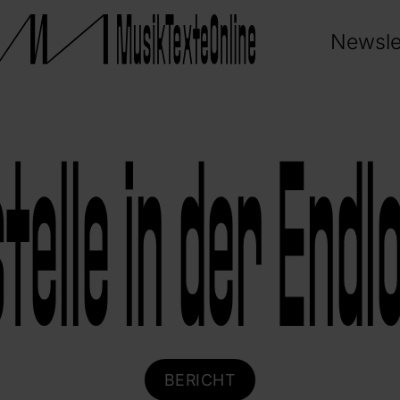
Newsle
telle in der Endl
BERICHT