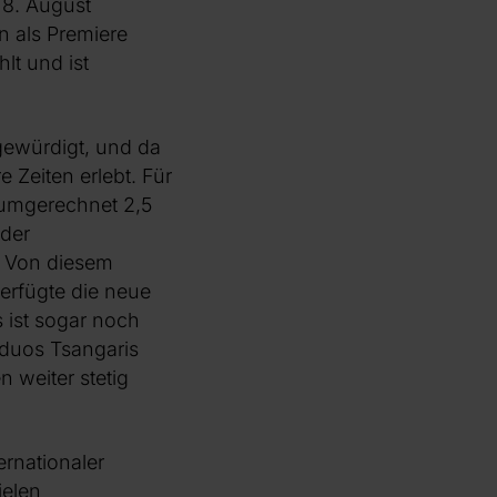
 8. August
 als Premiere
lt und ist
gewürdigt, und da
e Zeiten erlebt. Für
 umgerechnet 2,5
 der
. Von diesem
verfügte die neue
 ist sogar noch
sduos Tsangaris
n weiter stetig
ernationaler
ielen