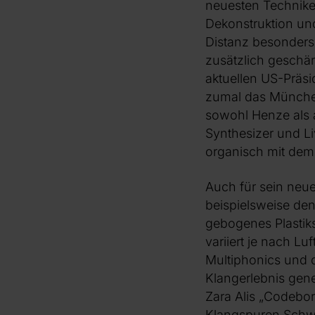
neuesten Techniken 
Dekonstruktion und
Distanz besonders
zusätzlich geschär
aktuellen US-Präs
zumal das München
sowohl Henze als a
Synthesizer und Li
organisch mit dem
Auch für sein neue
beispielsweise den
gebogenes Plastiks
variiert je nach L
Multiphonics und d
Klangerlebnis gene
Zara Alis „Codebor
Klangspuren Schwaz