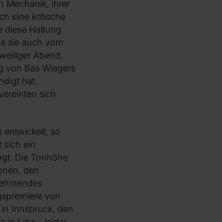
on Mechanik, ihrer
h eine kritische
e diese Haltung
wie sie auch vom
weiliger Abend,
ng von Bas Wiegers
digt hat.
vereinten sich
 entwickelt, so
 sich ein
ingt. Die Tonhöhe
ionen, den
innehmendes
ngspremiere von
 in Innsbruck, den
in Linz – leider