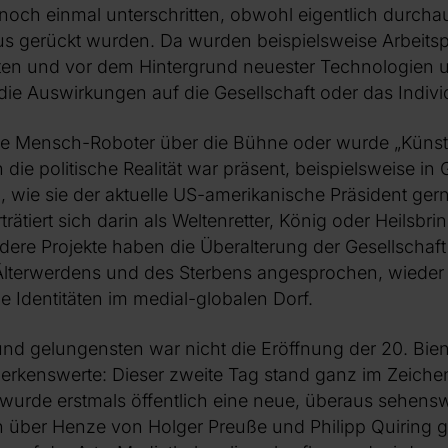
och einmal unterschritten, obwohl eigentlich durchau
us gerückt wurden. Da wurden beispielsweise Arbeitsp
en und vor dem Hintergrund neuester Technologien u
e Auswirkungen auf die Gesellschaft oder das Indiv
e Mensch-Roboter über die Bühne oder wurde „Künstli
ch die politische Realität war präsent, beispielsweise in 
n, wie sie der aktuelle US-amerikanische Präsident ger
orträtiert sich darin als Weltenretter, König oder Heils
dere Projekte haben die Überalterung der Gesellschaft
Älterwerdens und des Sterbens angesprochen, wieder
ide Identitäten im medial-globalen Dorf.
nd gelungensten war nicht die Eröffnung der 20. Bie
erkenswerte: Dieser zweite Tag stand ganz im Zeiche
wurde erstmals öffentlich eine neue, überaus sehens
 über Henze von Holger Preuße und Philipp Quiring 