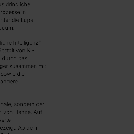
s dringliche
rozesse in
nter die Lupe
iduum.
che Intelligenz“
Gestalt von KI-
n durch das
bringer zusammen mit
 sowie die
 andere
nnale, sondern der
n von Henze. Auf
werte
gezeigt. Ab dem