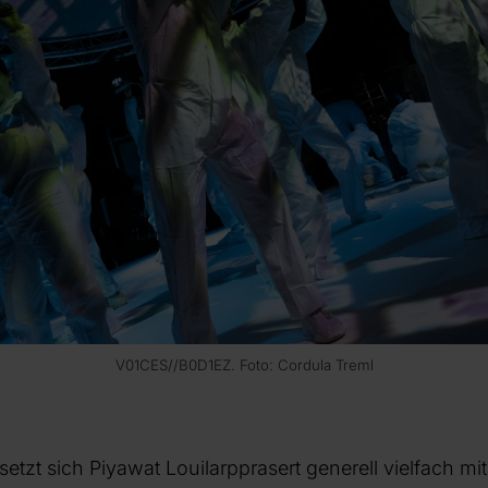
V01CES//B0­D1EZ. Foto: Cordula Treml
setzt sich Piyawat Louilarpprasert generell vielfach m