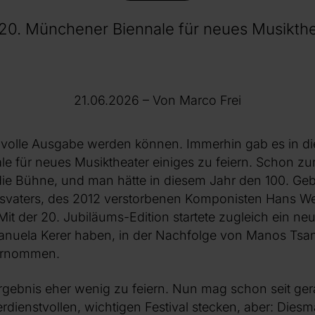
 20. Münchener Biennale für neues Musikthe
21.06.2026
– Von Marco Frei
nzvolle Ausgabe werden können. Immerhin gab es in di
e für neues Musiktheater einiges zu feiern. Schon z
die Bühne, und man hätte in diesem Jahr den 100. Geb
svaters, des 2012 verstorbenen Komponisten Hans W
t der 20. Jubiläums-Edition startete zugleich ein ne
anuela Kerer haben, in der Nachfolge von Manos Tsan
bernommen.
rgebnis eher wenig zu feiern. Nun mag schon seit ger
dienstvollen, wichtigen Festival stecken, aber: Dies