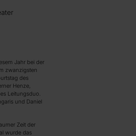
ater
esem Jahr bei der
um zwanzigsten
urtstag des
erner Henze,
ues Leitungsduo.
garis und Daniel
aumer Zeit der
mal wurde das