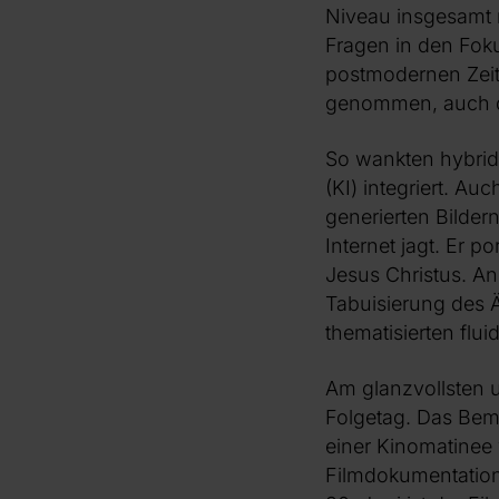
Niveau insgesamt n
Fragen in den Fok
postmodernen Zeit
genommen, auch di
So wankten hybrid
(KI) integriert. Au
generierten Bilder
Internet jagt. Er p
Jesus Christus. An
Tabuisierung des 
thematisierten flu
Am glanzvollsten u
Folgetag. Das Bem
einer Kinomatinee 
Filmdokumentation