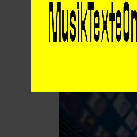
gewissermaßen dem
vonseiten der Men