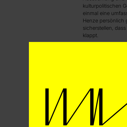
kulturpolitischen G
einmal eine umfass
Henze persönlich g
sicherstellen, das
klappt.
Die jungen Kompon
Fragen mit Rat un
Auch davon ist die
diesem Jahr mit 
Filmpremiere
die g
Theaterakademie,
Kammerorchester w
Henzes „Voices“-L
Louilarpprasert ge
Arbeitsprozesse kr
Maschinen in den 