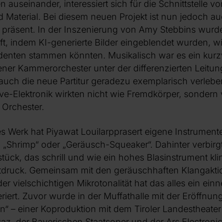
auseinander, interessiert sich für die Schnittstelle v
 Material. Bei diesem neuen Projekt ist nun jedoch auc
 präsent. In der Inszenierung von Amy Stebbins wurd
ft, indem KI-generierte Bilder eingeblendet wurden, 
identen stammen könnten. Musikalisch war es ein kurz
er Kammerorchester unter der differenzierten Leitu
uch die neue Partitur geradezu exemplarisch verleben
ve-Elektronik wirkten nicht wie Fremdkörper, sondern 
 Orchester.
s Werk hat Piyawat Louilarpprasert eigene Instrumente
 „Shrimp“ oder „Geräusch-Squeaker“. Dahinter verbirgt
tück, das schrill und wie ein hohes Blasinstrument kl
uftdruck. Gemeinsam mit den geräuschhaften Klangakt
er vielschichtigen Mikrotonalität hat das alles ein e
riert. Zuvor wurde in der Muffathalle mit der Eröffnu
n“
– einer Koproduktion mit dem Tiroler Landestheater
, der Bayerischen Staatsoper und der Ars Electronica 