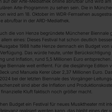
ilm auf der Arte-Mediathek online abrufbar und wird am
ulären Arte
-
Programnm zu sehen sein. Die in München
ion wird am 18. Oktober im WDR-Fernsehen ausgestrah
ne abrufbar in der ARD-Mediathek.
auch die von Henze begründete Münchener Biennale 
 allem eines: Dieses Festival hat schon deutlich besser
e-Ausgabe 1988 hatte Henze demnach ein Budget von
 Verfügung. Das würde heute, unter Berücksichtigung
ng und Inflation, rund 5,5 Millionen Euro entsprechen
ige Biennale weit entfernt. Für die diesjährige Edition 
Beck und Manuela Kerer über 2,37 Millionen Euro. Das
 2024 bei der letzten Biennale des Vorgänger-Leitung
schenzeit sind aber die Inflation und Produktionskoste
 finanzielle Kluft faktisch noch größer macht.
hen Budget ein Festival für neues Musiktheater mit int
elevanz realisiert werden kann, das bleibt eines der v