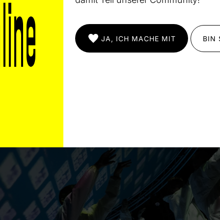
 sechsköpfigen Solist:innen-Ensemble auf. Da wurde 
sch-Maschine zusehends auch terrorisiert.
JA, ICH MACHE MIT
BIN