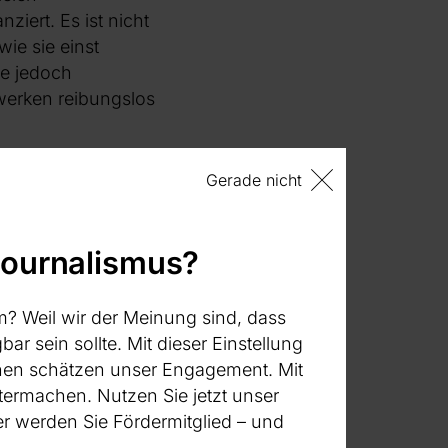
ziert. Es ist nicht
ie sie einst
te jedoch
werken reibungslos
weifeln, offenen
Gerade nicht
ommen werden.
ojekten war in
 Henze-
journalismus?
erischen
chener
m? Weil wir der Meinung sind, dass
 eine Auswahl aus
bar sein sollte. Mit dieser Einstellung
Z“
von Piyawat
:innen schätzen unser Engagement. Mit
istische
termachen. Nutzen Sie jetzt unser
ide Mensch-Roboter-
 werden Sie Fördermitglied – und
und zwang sich