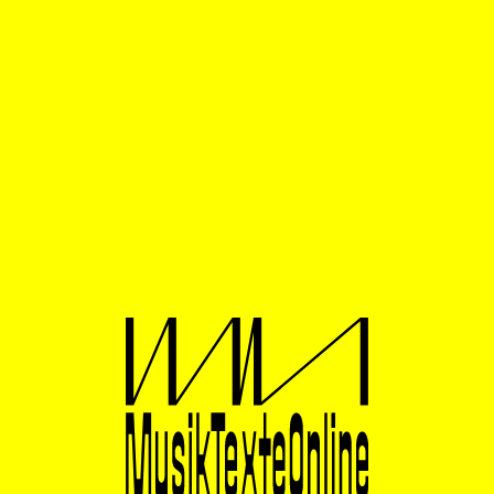
Und tatsächlich dürfte der etwas weniger als
zweistündige Film sowohl für fachfremdes Publikum
wie auch für Neue Musik-Spezis interessant sein. Denn
man lernt nicht nur einige Musiker:innen dieses
Klangkörpers kennen, sondern erhält insbesondere
spannende Einblicke in die Probenarbeit jener
Komponist:innen, mit denen das Ensemble Modern in
der letzten Zeit zusammengearbeitet hat, geleitet von
wechselnden Dirigent:innen wie Enno Poppe, Ingo
Metzmacher oder Vimbayi Kaziboni sowie
Nachwuchsdirigent:innen der Internationalen Ensemble
Modern Akademie (IEMA). Szene für Szene folgt man
dem Ensemble in Einzel- und Tuttiproben von Bregenz
bis Hannover bei verschiedenen Projekten,
unterbrochen von Einzelinterviews.
Wenn es ideal läuft, ist Neue Musik ein schriftbasierter
Aushandlungsprozess auf Augenhöhe zwischen
Musiker:innen und Urheber:innen. Der Film startet also