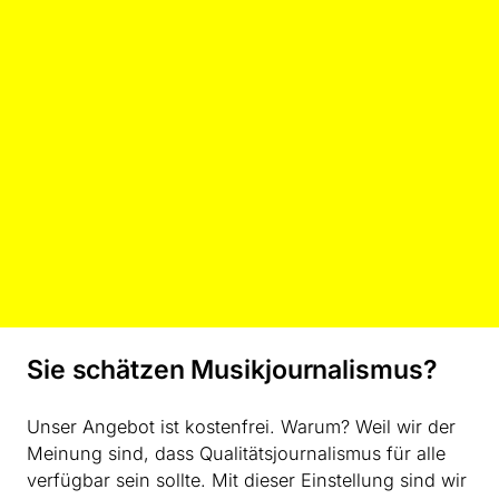
„The Music to Come“
Für mich sollte Urlaubslektüre leicht sein – ich möchte
Sie schätzen Musikjournalismus?
nicht umsonst zu viel tragen, wenn ich doch weniger
lese, als erwartet; es sollte kurz sein – dann bekomme
ich das Gefühl, mehr als tatsächlich gelesen zu haben;
Unser Angebot ist kostenfrei. Warum? Weil wir der
es sollte tief sein – ich möchte in müßigem Schweifen
Meinung sind, dass Qualitätsjournalismus für alle
den Gedanken nachhängen können; es sollte
verfügbar sein sollte. Mit dieser Einstellung sind wir