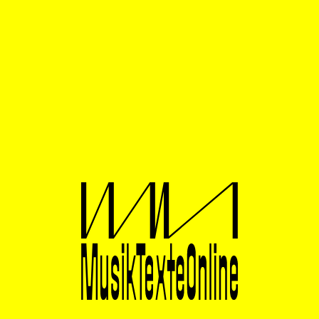
Sicht auf die Welt durch künstlerisches Arbeiten. Sie
beschreibt ihre stete Suche nach Sinn im
musikalischen Tun und stellt eine persönliche, aber vor
allem künstlerische Entwicklung vor, die Queerness als
Sichtweise, Arbeitsgrundlage, Herangehensweise
praktiziert oder noch besser: in die Praxis inkorporiert.
Was genau das heißt, bleibt an vielen Stellen vage, an
einigen zum Glück aber auch nicht.
Begrifflichkeiten
Was ist „Queering“ überhaupt? Ersetzt es die bisherige
Strukturierung der Welt? Viele Menschen, auch viele
Künstler:innen und Wissenschaftler:innen, sehen heute
im Queering eine Praxis, die gesellschaftliche Normen
infrage stellt, dominante Systeme und Ordnungen
destabilisiert und alternative Realitäten evoziert. Dabei
geht der Begriff „queer“ weit über seinen Ursprung als