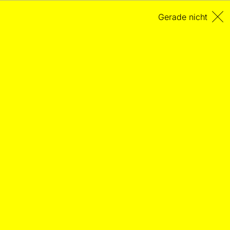
Gerade nicht
Queering the World
REZENSION
Eine Erzählung von Eroberungen
24.05.2026
– Von Hanna Fink