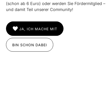
(schon ab 6 Euro) oder werden Sie Fördermitglied –
und damit Teil unserer Community!
Befreiungsversuche
Erstes Beispiel: die Notenschrift. Sie ist ein zu Beginn
JA, ICH MACHE MIT
der musikalischen Karriere praxisfernes Musikmoment,
ein strenges System, das „ein bestimmtes Verständnis
BIN SCHON DABEI
von Welt einübt, das bevorzugt und diskriminiert,
priorisiert, hierarchisiert, fokussiert und ignoriert.“
Notenschrift „proklamiert Besitz und zementiert
Urheberschaft“. Das Schriftliche des Musikwesens ist
das System, an dem Hübner sich wirksam und
fruchtbar abarbeiten wird. Im weiteren Verlauf des
Textes ist es der Abstand, den die Schrift zwischen
aufreibender Musik und emotionalem Jugend-Ich
aufbaut und der einen Weg aus dem Nicht-Verstehen,
einen Zugang öffnet. Dann die Enttäuschung im
Studium: Das Geschriebene erfährt in der Interpretation
eine Realitätsdusche, „Flageolette, Quintolen und