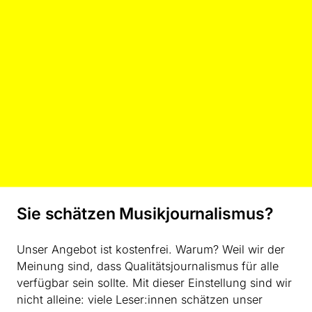
Änderung der Gesellschaftssituation aufzurufen, in der
Wohnungslosigkeit ein existenzielles Problem ist.
Sie schätzen Musikjournalismus?
Unser Angebot ist kostenfrei. Warum? Weil wir der
Meinung sind, dass Qualitätsjournalismus für alle
verfügbar sein sollte. Mit dieser Einstellung sind wir
Zwischen dem Wandeln bleibt es konzertant, hier in der Katharinenkirche
bei den Uraufführungen von Helena Cánovas Parés und Thierry Tidrow ©
nicht alleine: viele Leser:innen schätzen unser
Wonge Bergmann