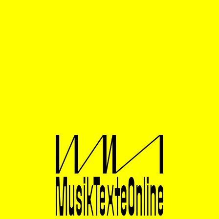
kratzigen, reißenden und schlitzenden Grautönen. Das
Stück ist ein großformal angelegtes Showcase
brutalistischer Spieltechniken, die aber nicht in eine zu
transformierende Syntax eingebettet sind, sodass eine
Überwindung der Resistenz des eigenen Hörens
gegenüber dem Gerräuschhaften nicht stattfindet. Das
Material bleibt an seine eigene Klangwirkung
gebunden und hinterfragt die eigene Produktion nicht.
Kontrastierende Flächen spielen auch bei
„Superorganism“ von Miroslav Srnka eine wichtige
Rolle. Er führt das Orchester durch fluoreszierende
Aggregatzustände, deren Differenziertheit allerdings
nicht groß auffällt. Es dominieren Tremoli und
Glissandi, die Instrumentengruppen bilden teils
widersprechende Flächen, aber es bleibt bei einer
kontemplativen Farbstudie.
Zusätzlich erklangen „Desert Music“ von Steve Reich,
der dieses Jahr seinen 90. Geburtstag feiern wird, und