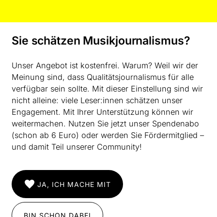
etwa hinterlegt ihr Stück „KMobiläfer“ mit Videos im
Sinne einer „Bilderorgel“, Yixie Shens „Heißluft“
versucht sich an einer Symbiose von neuer Musik und
Jazzmotiven, Carmel Curiel lässt in ihrer ironiesatten
Sie schätzen Musikjournalismus?
Komposition „Frecha in a Mercees“ das Ensemble in
Accessoires mit Leopardenmuster auftreten und
Unser Angebot ist kostenfrei. Warum? Weil wir der
Augustín Castellón Molina animiert in seiner überaus
Meinung sind, dass Qualitätsjournalismus für alle
vitalen Komposition „a swarm of silhouettes rose from
verfügbar sein sollte. Mit dieser Einstellung sind wir
an inverted dawn“ das Studio Dan zu theatraler
nicht alleine: viele Leser:innen schätzen unser
Mitwirkung mittels Mimik. Kurzum: Hinsichtlich
Engagement. Mit Ihrer Unterstützung können wir
Originalität und Können des kompositorischen
weitermachen. Nutzen Sie jetzt unser Spendenabo
Nachwuchses muss wirklich niemandem bange sein!
(schon ab 6 Euro) oder werden Sie Fördermitglied –
und damit Teil unserer Community!
JA, ICH MACHE MIT
BIN SCHON DABEI