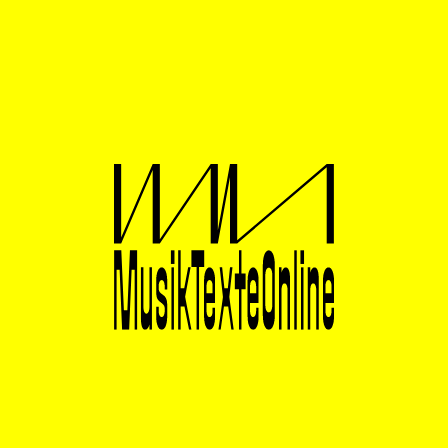
Ehrfurcht gebietenden Tiefe musiktheoretischen
Fachwissens bei gleichzeitig spielerischer Unterhaltung
– die Erkenntnis, dass das Reden und Nachdenken
über komplexe Musiken zwar eine anspruchsvolle
Sache ist, die aber zugleich auch Vergnügen bereiten
kann!
An diesem Beispiel, einer von insgesamt sechszehn
Veranstaltungen der diesjährigen Klangspuren Schwaz,
lässt sich auch die Handschrift des im vierten und
letzten Jahr verantwortlichen Kurators Christof Dienz
erkennen: Musik und ihre konzertante Praxis werden
ins Performative überschritten, mitunter sehr weit. So
etwa keine 24 Stunden später im finsteren Keller einer
Off-Bühne, wo das „Hyper Duo“ (Gilles Grimaitre und
Julien Mégroz) mit einer Aktionstheater-Performance
(Konzept: Pierre Jodlowski) das Publikum einer
Reizüberflutung mit schnell geschnittenen, verstörend-
dystopischen, teils gewalttätigen Videos und