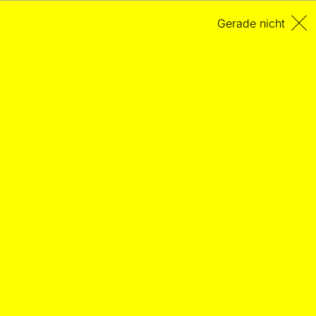
Gerade nicht
Stockhausens "Hymnen"
ESSAY
Eint sein Werk die Menschen Europas?
19.10.2025
– Von Stefan Fricke
Es gibt Sätze, die man gerne und weidlich zitiert. Sie
zu lesen, sie zu hören, ist eine Freude, ungeachtet