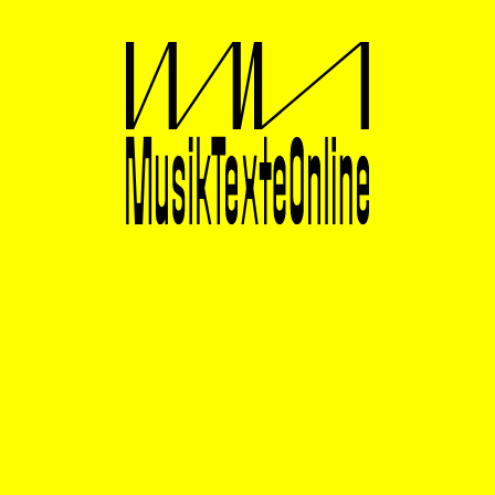
dem Glauben, der Konfession, der Innung, dem Verein,
kurzum: mit einer Idee, mit einem Ideal. Und deshalb
haben auch 99 Prozent aller (National-)Hymnen stets
einen Text. Denn nur er macht ganz deutlich, was
gemeint ist, was der Gesang überhaupt besagen will.
Irgendwann genügt dann gar die Melodie, um die
mitschwingende Aussage auch textlos zu
transportieren. Die hymnischen Klänge sind wegen
ihrer großen Bekanntheit, ihrer sozialen wie medialen
Verbreitung selbst Begriffsträger geworden, und das
durchaus als ein-eindeutig semantischer Botenstoff.
Aber so wie dieser nach innen Identität garantieren
soll, so symbolisiert er nach außen zugleich die
Grenze. Die Deutschen singen ihr Lied, aber nur sie;
die Franzosen singen ihre „Marseillaise“, aber ebenfalls
nur sie; und die Briten singen „God Save the
Queen/King“, selbstverständlich auch nur sie.
Als Karlheinz Stockhausens elektronische und