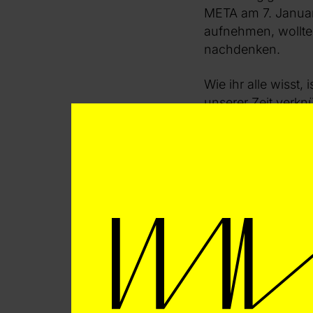
META am 7. Januar 
aufnehmen, wollte
nachdenken.
Wie ihr alle wisst
unserer Zeit verkn
Mit unserem kompr
Gerechtigkeit und
nicht einfach weit
schon länger beste
Richtlinien, die r
Angesichts der Bed
Gemeinschaften da
die: