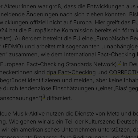
ler Akteur:innen war groß, dass die Entwicklungen au
hneidende Änderungen nach sich ziehen könnten. Bis
icklungen offiziell nicht auf Europa. Hier greift das 
2024 hat die Europäische Kommission bereits ein förml
itet). Außerdem betreibt die EU eine „Europäische Be
 (
EDMO
) und arbeitet mit sogenannten „unabhängig
en“ zusammen, wie dem International Fact-Checking 
2
European Fact-Checking Standards Network).
In De
hecker:innen sind
dpa Fact-Checking
und
CORRECTI
egründet identifizieren und melden, aber keine Inhal
e durch tendenziöse Einschätzungen („einer ‚Bias‘ ge
3
ltanschauungen“)
diffamiert.
Neue Musik-Aktive nutzen die Dienste von Meta und be
ung. Wie gehen wir als ein Teil der Kulturszene Deutsc
 wir ein amerikanisches Unternehmen unterstützen, d
transparente Prozesse, faire Bedingungen und faktenb