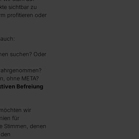
te sichtbar zu
m profitieren oder
r auch:
ormen suchen? Oder
ll wahrgenommen?
len, ohne META?
ktiven Befreiung
 möchten wir
nien für
die Stimmen, denen
nden