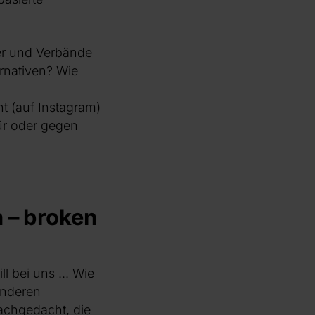
er und Verbände
rnativen? Wie
t (auf Instagram)
für oder gegen
 – broken
l bei uns ... Wie
anderen
achgedacht, die