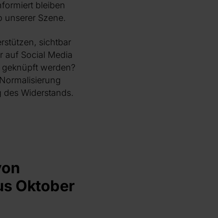
informiert bleiben
b unserer Szene.
erstützen, sichtbar
ir auf Social Media
en geknüpft werden?
 Normalisierung
g des Widerstands.
von
us Oktober