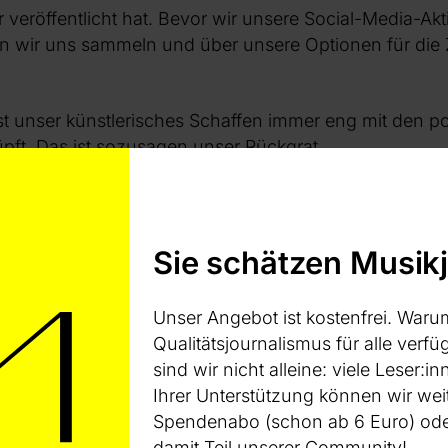
veröffentlicht hat. Bevor wir unsere Social-Media-Akt
n wir uns sammeln und über unsere Optionen für die 
, ist unser künstlerisches Schaffen immer eng mit den 
üpft. Das ist sozusagen unser Rückgrat.
omisslosen Engagement gegen Diskriminierung, für s
 zum Schutz der unabhängigen Musik- und Kulturindus
ermachen, ohne auf einige Probleme einzugehen, die a
Sie schätzen Musik
hen. Diese Probleme entwickeln sich nun zu offen di
eale Menschen in unmittelbare Gefahr bringen.
Unser Angebot ist kostenfrei. Waru
Qualitätsjournalismus für alle verfüg
rohung, die diese Richtlinien für bestimmte marginalis
sind wir nicht alleine: viele Leser
rstellen können, verurteilen wir METAs Entscheidung
Ihrer Unterstützung können wir wei
Spendenabo (schon ab 6 Euro) oder
damit Teil unserer Community!