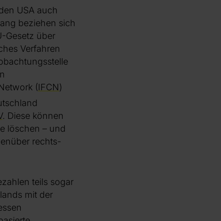
s den USA auch
lang beziehen sich
EU-Gesetz über
iches Verfahren
obachtungsstelle
en
Network (
IFCN
)
utschland
V
. Diese können
te löschen – und
genüber rechts-
zahlen teils sogar
hlands mit der
essen
asierte