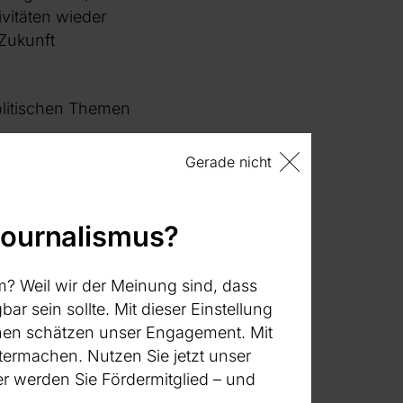
ivitäten wieder
Zukunft
politischen Themen
Gerade nicht
oziale
trie konnten wir
uf der Plattform
journalismus?
skriminierenden
m? Weil wir der Meinung sind, dass
bar sein sollte. Mit dieser Einstellung
ierte
:innen schätzen unser Engagement. Mit
en entschieden,
termachen. Nutzen Sie jetzt unser
 werden Sie Fördermitglied – und