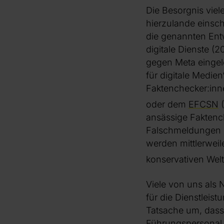
Die Besorgnis vie
hierzulande einsc
die genannten Entw
digitale Dienste (
gegen Meta eingele
für digitale Medien“
Faktenchecker:inn
oder dem
EFCSN
(
ansässige Faktenc
Falschmeldungen b
werden mittlerweil
konservativen We
Viele von uns als 
für die Dienstleist
Tatsache um, dass
Führungspersonal 