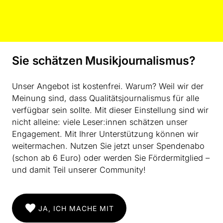
der Programmierung. Der Anteil von Frauen* hat zwar
zugenommen, aber wenn man sich die großen
Produktionen anguckt, ist da immer noch ein Gefälle.
Bei der queeren Szene ganz genauso. Es ging auch
darum, diese Strömungen und die Dinge, die neu
Sie schätzen Musikjournalismus?
entstehen, zu fördern. Gerade in der queeren Szene ist
es wichtig, neue Denkansätze in Musik und im
Unser Angebot ist kostenfrei. Warum? Weil wir der
spartenübergreifenden Denken sichtbar zu machen,
Meinung sind, dass Qualitätsjournalismus für alle
die sich in der Neuen Musik vielleicht gar nicht verortet
verfügbar sein sollte. Mit dieser Einstellung sind wir
haben.“
nicht alleine: viele Leser:innen schätzen unser
Engagement. Mit Ihrer Unterstützung können wir
weitermachen. Nutzen Sie jetzt unser Spendenabo
Schmerzhafte Eingeständnisse
(schon ab 6 Euro) oder werden Sie Fördermitglied –
Frau*
Musica Nova hat es all die Jahre geschafft, was
und damit Teil unserer Community!
sich ihre Festivalgründerinnen zu Beginn
vorgenommen hatten, und zwar in aller Konsequenz
und mit den damit verbundenen Widerständen,
JA, ICH MACHE MIT
nämlich „Wege aufzeigen, darstellen, anregen“. Die