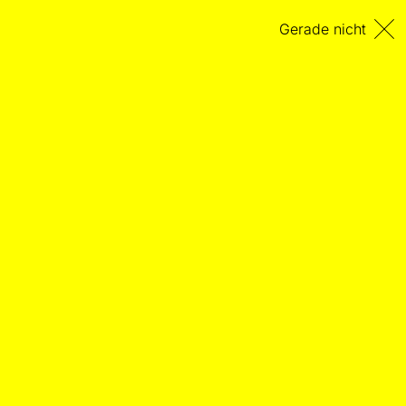
Gerade nicht
Frau* Musica Nova
ESSAY
Das Ende einer Ära
14.09.2025
– Von Hanna Fink
Ein Experimentierfeld als Anfang