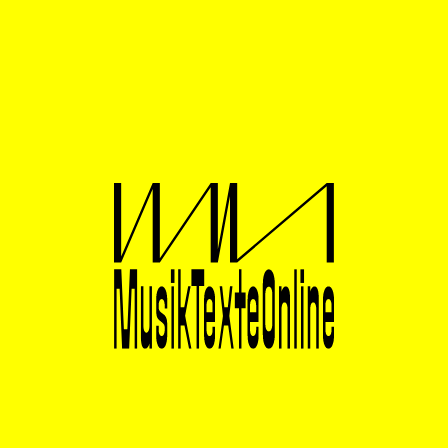
Kammermusiksaal des DLF wurde das mitgeschnittene
Konzert anschließend gesendet, viele der Konzerte
7
wurden auf CD dokumentiert.
Neues oder ungehörtes
Repertoire von Komponistinnen wanderte somit über
Jahre hinweg in die Schränke vieler Neue Musik-Fans.
Gisela Gronemeyer, die häufig die Programmgestaltung
und Konzeption des Konzerts verantwortete und stets
das Programmheft schrieb, hatte im Laufe der Jahre
einige Mitstreiter:innen, darunter auch Carola
Bauckholt. Ihrer Vokalmusik widmete sich außerdem
ein Konzert, das unter der Leitung von Walter
Nussbaum Mitte Juni 2008 im Rahmen des einmaligen
Festivals „Klang.Körper“ durchgeführt wurde. Im
Dezember des gleichen Jahres fand im Belgischen
Haus in der Kölner Innenstadt zusätzlich eine Ausgabe
von Frau Musica (nova) mit Werken von Younghi
Pagh-Paan, Jamilia Jazylbekova und Jin-Ah Ahn statt,
für Frank Kämpfer wie auch für viele andere eine