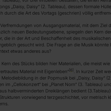
. Tableau), vor drei virtuellen Gestalten, die einen Refr
ongs „Daisy, Daisy“ (2. Tableau), dessen formale Hüll
h durch die Art des Vortags (geschrien) völlig entfrem
Verfremdungen von Ausgangsmaterial, mit dem Ziel
änzlich neuen Bedeutungsebene, spiegeln den Kern 
r, die in der Art und Beschaffenheit des musikalischen
geblich gesucht wird. Die Frage an die Musik könnte l
text etwas anderes aus?
ern des Stücks bilden hier Materialien, die meist wie S
[6]
ertrautes Material mit Eigenleben“
. In kurzer Zeit w
 Melodiebildung in der Popmusik bei „Daisy, Daisy“ (2
 im „Cellokonzert“ bei „Planet Norn“ (3. Tableau) u
aus halbverminderten Dreiklängen bedient (3.Tableau
trukturen vorwiegend terzgeschichtet, vor metrisch k
erns.