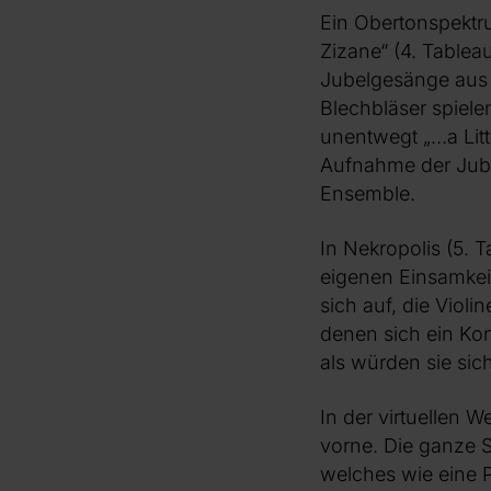
Ein Obertonspektru
Zizane“ (4. Tablea
Jubelgesänge aus 
Blechbläser spiele
unentwegt „…a Litt
Aufnahme der Jube
Ensemble.
In Nekropolis (5. T
eigenen Einsamkeit
sich auf, die Violi
denen sich ein Kon
als würden sie sic
In der virtuellen 
vorne. Die ganze 
welches wie eine P