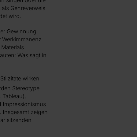
ain singen oder die
e als Genreverweis
det wird.
 der Gewinnung
der Werkimmanenz
 Materials
auten: Was sagt in
tilzitate wirken
erden Stereotype
. Tableau),
nd Impressionismus
). Insgesamt zeigen
lar sitzenden