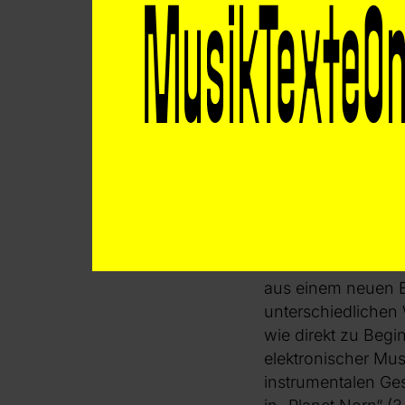
Doch was bleibt m
„Statt eines klar k
mehr durch formale
führte stellenweis
entfalten konnten.
Oberfläche – mehr 
die Hannah Otto an
das Stück glieder
nicht nur inhaltli
aus einem neuen Bl
unterschiedlichen 
wie direkt zu Begi
elektronischer Mus
instrumentalen Ges