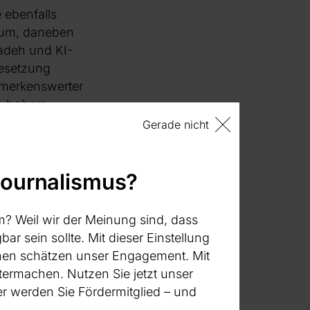
 ebenfalls
Raum, daneben
adeh und KI-
Besetzung
emerkenswerter
on hohem
rtsaals bleibt
Gerade nicht
[2]
journalismus?
tale Medley“
en Shows – um die
tikers Geert
m? Weil wir der Meinung sind, dass
ks gespielt hat und
bar sein sollte. Mit dieser Einstellung
vor allem als
:innen schätzen unser Engagement. Mit
l der
termachen. Nutzen Sie jetzt unser
tgegenwirken soll,
 werden Sie Fördermitglied – und