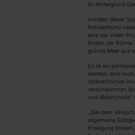
im Hintergrund Ge
Inmitten dieser Sze
Roboterhund neben
eine der vielen Pr
Boden der Bühne z
grünes Meer aus s
Es ist ein perman
werden, eine laute,
zerbrechliches In
verschwimmen läss
und Melancholie" (
„[Bei dem Versuch
allgemeine Gültigk
Erwägung trösten,