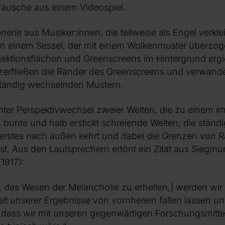
räusche aus einem Videospiel.
nerie aus Musiker:innen, die teilweise als Engel verklei
 einem Sessel, der mit einem Wolkenmuster überzogen
ojektionsflächen und Greenscreens im Hintergrund erg
erfließen die Ränder des Greenscreens und verwandel
tändig wechselnden Mustern.
enter Perspektivwechsel zweier Welten, die zu einem 
 bunte und halb erstickt schreiende Welten, die ständi
nerstes nach außen kehrt und dabei die Grenzen von 
t. Aus den Lautsprechern ertönt ein Zitat aus Siegmu
1917):
, das Wesen der Melancholie zu erhellen,] werden wi
eit unserer Ergebnisse von vornherein fallen lassen un
 dass wir mit unseren gegenwärtigen Forschungsmitt