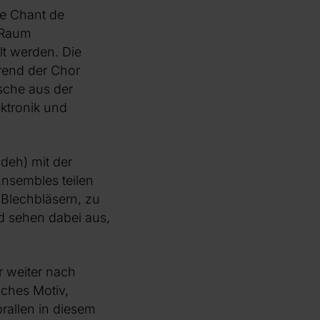
Le Chant de
n Raum
lt werden. Die
hrend der Chor
usche aus der
ktronik und
adeh) mit der
Ensembles teilen
n Blechbläsern, zu
d sehen dabei aus,
r weiter nach
ches Motiv,
rallen in diesem