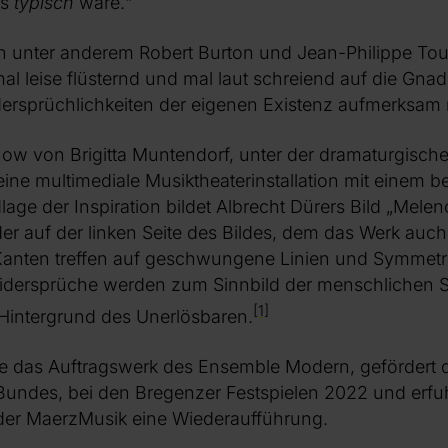
as
typisch
wäre.“
 unter anderem Robert Burton und Jean-Philippe Tous
l leise flüsternd und mal laut schreiend auf die Gnad
idersprüchlichkeiten der eigenen Existenz aufmerksa
how von Brigitta Muntendorf, unter der dramaturgisch
 eine multimediale Musiktheaterinstallation mit einem
lage der Inspiration bildet Albrecht Dürers Bild „Melen
der auf der linken Seite des Bildes, dem das Werk auch 
anten treffen auf geschwungene Linien und Symmetrie 
Widersprüche werden zum Sinnbild der menschlichen
[1]
Hintergrund des Unerlösbaren.
e das Auftragswerk des Ensemble Modern, gefördert 
 Bundes, bei den Bregenzer Festspielen 2022 und erf
 der MaerzMusik eine Wiederaufführung.