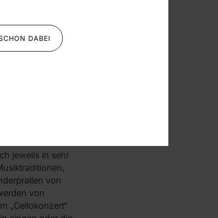
rund rückt?
 SCHON DABEI
ives Geflecht, das
ermaß an Reizen
ente nicht voll
 eher an der
„formale Vielfalt“,
[5]
 Tableaus
, die
us grenzen sich
der Melancholie
h jeweils in sehr
usiktraditionen,
anderprallen von
 werden von
im „Cellokonzert“