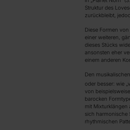
in „Planet Norn“ (3
Struktur des Loves
zurückbleibt, jedoc
Diese Formen von 
einer weiteren, g
dieses Stücks wide
ansonsten eher ver
einem anderen Kon
Den musikalischen K
oder besser: wie „v
von beispielsweise
barocken Formtypen
mit Mixturklängen 
sich harmonische S
rhythmischen Patt