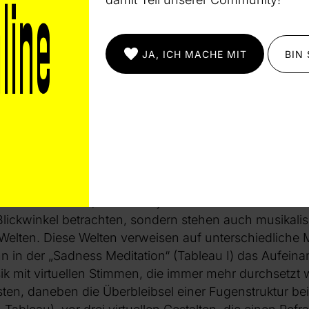
usikalisch, wenn die Bedeutungsebene in den Hinterg
JA, ICH MACHE MIT
BIN
onturierten Reflexionsraums eröffnete sich ein assoziat
 Vielfalt als durch inhaltliche Tiefe bestach. Das Üb
e zu einer Überlagerung, bei der sich introspektive Mom
 So blieb das Erlebnis trotz starker Einzelkomponenten
[4]
ästhetisches Spiel als tiefgreifende Erkundung.“
Die 
spricht, zeigt sich vor allem in den insgesamt sieben
n und wie Szenen nebeneinanderstehen. Diese Tablea
ch voneinander ab, indem sie jedes Mal das Phänomen 
ickwinkel betrachten, sondern stehen auch musikalisc
Welten. Diese Welten verweisen auf unterschiedliche M
nn in der „Sadness Meditation“ (Tableau I) das Aufein
ik mit virtuellen Stimmen, die immer mehr durchsetzt
ten, daneben die Überbleibsel einer Fugenstruktur be