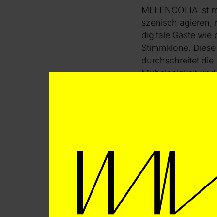
MELENCOLIA ist mi
szenisch agieren,
digitale Gäste wi
Stimmklone. Diese
durchschreitet die
Mühelosigkeit und
philosophischem T
und zum Nachdenk
Ergänzt wird die T
erweitert das Wer
„Sadness-Meditatio
Lovink, welcher eb
zudem als Sprecher
bewusster Gegenpol
[
Entschleunigung“
so Muntendorf.