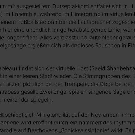
m mit ausgestelltem Durseptakkord entfaltet sich in „
u) im Ensemble, während im Hintergrund im virtuelle
einem Fußballstadion über die Lautsprecher zugespie
n hier eine unendlich lange herabsteigende Linie, wä
le longer.“ fleht. Alles verblasst und laute Nebengerä
lgesänge ergießen sich als endloses Rauschen in Ele
ableau) findet sich der virtuelle Host (Saeid Shanbehz
 in einer leeren Stadt wieder. Die Stimmgruppen des 
nen sitzen plötzlich bei der Trompete, die Oboe bei de
trabass gesellt. Zwei Engel spielen singende Säge un
h ineinander spiegeln.
Welt schiebt sich Mikrotonalität auf der Ney-anban imme
Szenerie wird eröffnet durch ein hämmerndes rhythmis
arodie auf Beethovens „Schicksalssinfonie“ wirkt. Es p