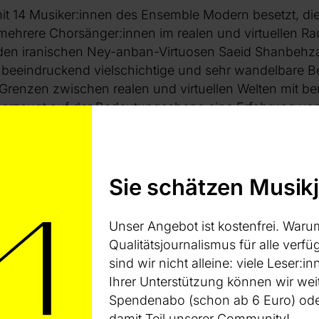
t 14 Musiker:innen des Ensemble Modern besetzt, die
 mehrere Chorsänger:innen im realen und virtuellen 
e den iranischen Ney-anban-Virtuosen Saeid Shanbehz
 beeindruckend vielschichtige und sehr wandelbare 
 Grenzen zwischen realen und virtuellen Welten mit b
 erzeugt auf der Bedeutungsebene eine Erfahrung v
iefgang, die noch lange nach dem Verlassen des Konze
en anregt.
Sie schätzen Musik
heatershow durch eine Vinylfassung. Dieses „postdigi
k – bestehend beispielsweise aus Audiomaterial aus d
n“ und die „Hope Cores“ mit Texten des Medientheore
Unser Angebot ist kostenfrei. Waru
enfalls eine zentrale Rolle bei der Konzeption des Wer
Qualitätsjournalismus für alle verfüg
 seiner eigenen Texte agiert. Die Veröffentlichung sei 
sind wir nicht alleine: viele Leser
 zur digitalen Schnelllebigkeit gedacht, als eine „Inse
Ihrer Unterstützung können wir wei
3]
, die der Kolonialisierung unserer inneren Welten en
Spendenabo (schon ab 6 Euro) oder
damit Teil unserer Community!