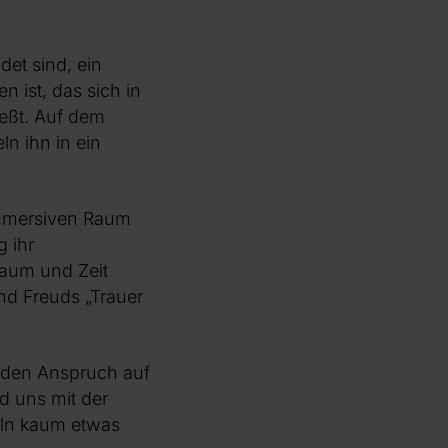
det sind, ein
 ist, das sich in
ießt. Auf dem
n ihn in ein
immersiven Raum
g ihr
Raum und Zeit
nd Freuds „Trauer
r den Anspruch auf
d uns mit der
eln kaum etwas