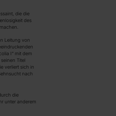
saint, die die
enlosigkeit des
m machen.
en Leitung von
 beeindruckenden
colia I“ mit dem
seinen Titel
verliert sich in
 Sehnsucht nach
durch die
uhr unter anderem