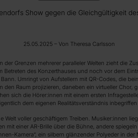
tendorfs Show gegen die Gleichgültigkeit d
25.05.2025
– Von Theresa Carlsson
der Grenzen mehrerer paralleler Welten zieht die Zu
m Betreten des Konzerthauses und noch vor dem Eintri
 Bann. Umringt von Aufstellern mit QR-Codes, die be
 in den Raum projizieren, daneben ein virtueller Chor, g
n sich die Hörer:innen mit einem ersten Infragestel
igentlich dem eigenen Realitätsverständnis inbegriffen 
ne Welt voller geschäftigem Treiben. Musiker:innen li
n mit einer AR-Brille über die Bühne, andere spiegeln
nnen-Kamera“, ein silbern glänzender Polyeder in der 