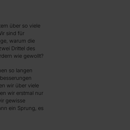
tem über so viele
r sind für
rage, warum die
wei Drittel des
rdern wie gewollt?
inen so langen
chbesserungen
n wir über viele
en wir erstmal nur
wir gewisse
ann ein Sprung, es