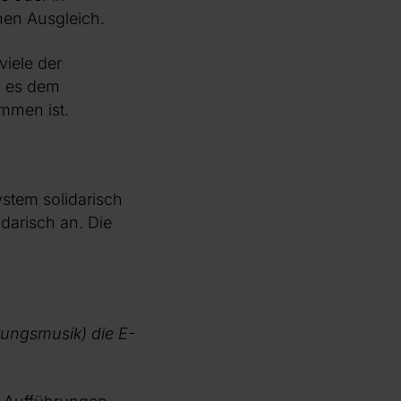
inen Ausgleich.
iele der
l es dem
mmen ist.
ystem solidarisch
lidarisch an. Die
tungsmusik) die E-