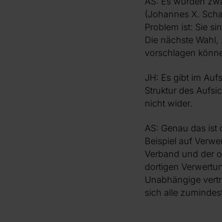
AS: Es wurden zwar
(Johannes X. Scha
Problem ist: Sie si
Die nächste Wahl, 
vorschlagen können
JH: Es gibt im Auf
Struktur des Aufsic
nicht wider.
AS: Genau das ist
Beispiel auf Verwe
Verband und der od
dortigen Verwertun
Unabhängige vertre
sich alle zumindes