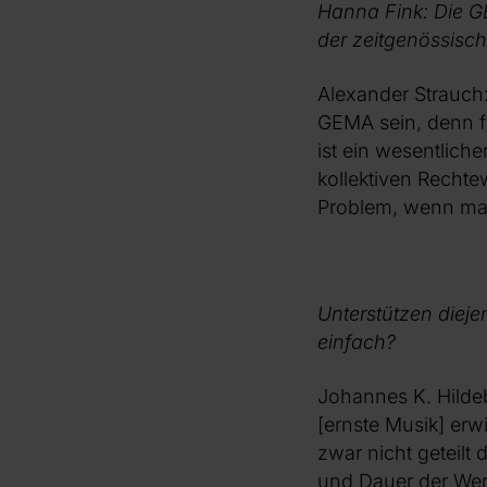
Hanna Fink: Die G
der zeitgenössisc
Alexander Strauch:
GEMA sein, denn fü
ist ein wesentlich
kollektiven Rechte
Problem, wenn man
Unterstützen dieje
einfach?
Johannes K. Hildebr
[ernste Musik] erw
zwar nicht geteilt
und Dauer der Werk