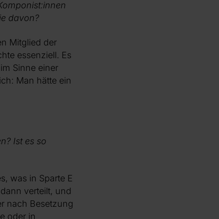
 Komponist:innen
sie davon?
n Mitglied der
te essenziell. Es
im Sinne einer
ich: Man hätte ein
n? Ist es so
es, was in Sparte E
dann verteilt, und
mer nach Besetzung
e oder in