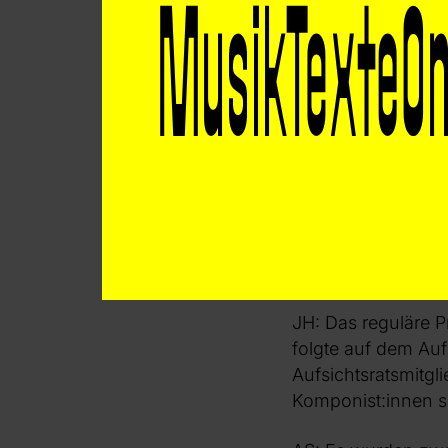
Inwiefern sind Ko
GEMA und damit am
AS: Die Personen i
gewählt. Lange Jah
allen Mitgliedern, 
mit einer gewählten
Seither geändert.
JH: Das reguläre Pr
folgte auf dem Auf
Aufsichtsratsmitgl
Komponist:innen s