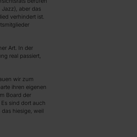
fsichtsrats berufen
Jazz), aber das
ied verhindert ist.
tsmitglieder
er Art. In der
ng real passiert,
hauen wir zum
parte ihren eigenen
im Board der
. Es sind dort auch
 das hiesige, weil