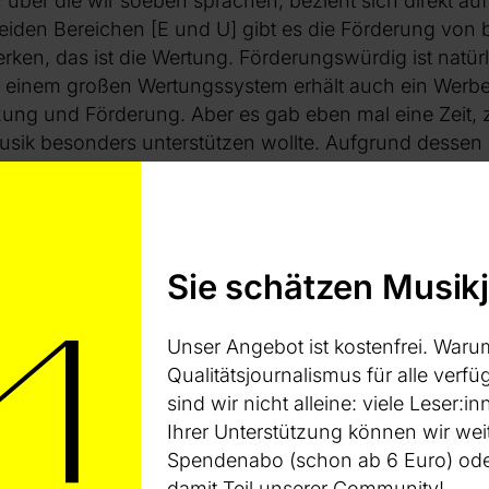
, über die wir soeben sprachen, bezieht sich direkt a
beiden Bereichen [E und U] gibt es die Förderung von
ken, das ist die Wertung. Förderungswürdig ist natürl
in einem großen Wertungssystem erhält auch ein Werbet
zung und Förderung. Aber es gab eben mal eine Zeit, 
sik besonders unterstützen wollte. Aufgrund dessen g
Musik und die Wertung für die E-Musik.
 bisher hat einen Abzug von zehn Prozent. Dieses Ge
 Davon werden beispielweise soziale Mittel abgezoge
stlichen Mittel werden dann ungefähr wie folgt verteilt:
Sie schätzen Musik
Drittel gehen an die U-Musik.
nicht an der Wertung U teil und die U-Musik nimmt ni
er strukturelle Ausgleich steht jetzt zur Disposition.
Unser Angebot ist kostenfrei. Waru
 Sparte U möchten nun gerne „mehr vom Kuchen“, da si
Qualitätsjournalismus für alle verfüg
ürden. Es wird dabei aber übersehen, dass die ganze
sind wir nicht alleine: viele Leser
en, massiv vom hohen Anteil des Auslandsrepertoires
Ihrer Unterstützung können wir wei
schon gefördert werden. Die E-Musik wird natürlich s
Spendenabo (schon ab 6 Euro) oder
ger Aufführungen haben.
damit Teil unserer Community!