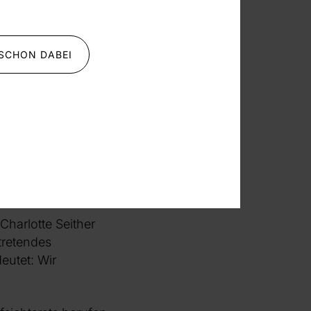
 SCHON DABEI
sitionen der
men vertreten?
ederversammlung
ie wurde also von
e E im Aufsichtsrat
keit von Charlotte
 Charlotte Seither
tretendes
eutet: Wir