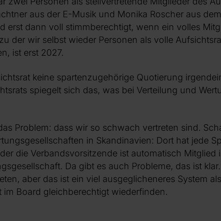
 zwei Personen als stellvertretende Mitglieder des Au
chtner aus der E-Musik und Monika Roscher aus dem 
nd erst dann voll stimmberechtigt, wenn ein volles Mitgl
zu der wir selbst wieder Personen als volle Aufsichtsra
, ist erst 2027.
sichtsrat keine spartenzugehörige Quotierung irgendein
htsrats spiegelt sich das, was bei Verteilung und Wertu
 das Problem: dass wir so schwach vertreten sind. Sc
rtungsgesellschaften in Skandinavien: Dort hat jede S
er die Verbandsvorsitzende ist automatisch Mitglied 
gsgesellschaft. Da gibt es auch Probleme, das ist klar
ten, aber das ist ein viel ausgeglicheneres System als
t im Board gleichberechtigt wiederfinden.