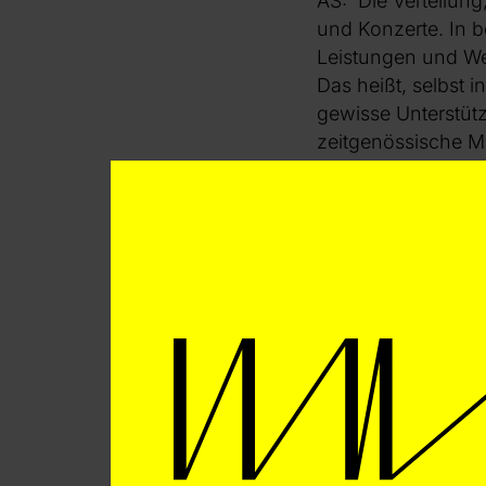
AS: Die Verteilung
und Konzerte. In 
Leistungen und Wer
Das heißt, selbst 
gewisse Unterstüt
zeitgenössische Mu
Wertung für die U-
Jede Musiknutzung
einen großen Topf.
Sozialkasse. Die re
die E-Musik, zwei 
Die E-Musik nimmt 
Wertung E teil. Dies
Mitglieder aus der
Topf einbringen w
zehn Prozent bring
dadurch eben auch 
weil wir hier weni