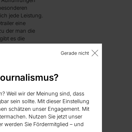
uf Aufführungen
 besonderen
ich jede Leistung.
railer eine
zu der man die
ibt es die
Gerade nicht
ld wandert in
n für eine
 Ein Drittel geht an
journalismus?
cht an der
m? Weil wir der Meinung sind, dass
e viel Geld in den
bar sein sollte. Mit dieser Einstellung
n Einnahmen, die
:innen schätzen unser Engagement. Mit
 gestützt sind und
termachen. Nutzen Sie jetzt unser
tärker gefördert,
 werden Sie Fördermitglied – und