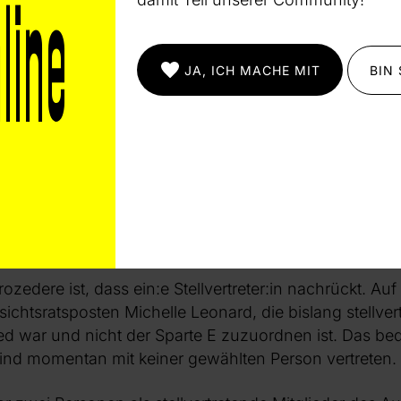
JA, ICH MACHE MIT
BIN
mponist:innen Neuer Musik aus Sparte E in Führungspo
 Verhandlungstisch für jetzige und zukünftige Refor
m Aufsichtsrat werden alle drei Jahre von der Mitgli
re war Charlotte Seither im Aufsichtsrat der GEMA, s
egal ob E oder U, gewählt und bestätigt. Dass die Spart
 Person vertreten ist, hat sich mit dem Ende der Tätig
ozedere ist, dass ein:e Stellvertreter:in nachrückt. Auf
sichtsratsposten Michelle Leonard, die bislang stellver
ied war und nicht der Sparte E zuzuordnen ist. Das bed
ind momentan mit keiner gewählten Person vertreten.