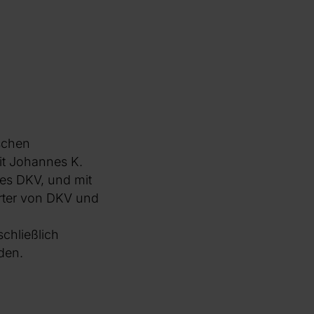
schen
t Johannes K.
es DKV, und mit
erter von DKV und
chließlich
nden.