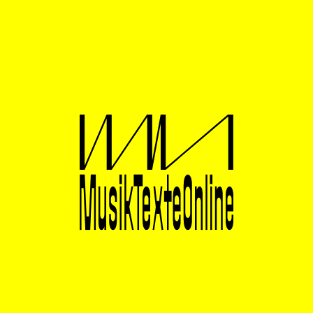
Er reicht weit über das Konzept einer Kulturreform
hinaus. Im Kern stimmt die Mitgliederversammlung am
6./7. Mai 2026 über eine kategoriale Neuordnung der
Verwertungsgesellschaft ab. Dabei geht es nicht nur
um die Aufhebung der Kategorien E / U oder um die
Öffnung der Kulturförderung für alle Genres.
Zielsetzung ist ein grundlegender Systemwechsel, der
von der Verteilung in der Sparte E bis hin zum
politischen Umbau der Gremien reicht: Das Inkasso-
Prinzip wird zur neuen Grundarchitektur der GEMA,
aus der sich neue Hierarchien und neue
Machtansprüche ableiten lassen.
Worum geht es? Die Reform ordnet neu, wer über wen
bestimmt. Wer viel erwirtschaftet, entscheidet jetzt
nicht nur über sich selbst, er entscheidet auch darüber,
welche Stellung anderen im Hierarchiesystem der
GEMA zukommt. Wer wenig verdient, ist und bleibt
dauerhaft machtlos. Wenn das Sparteninkasso also als