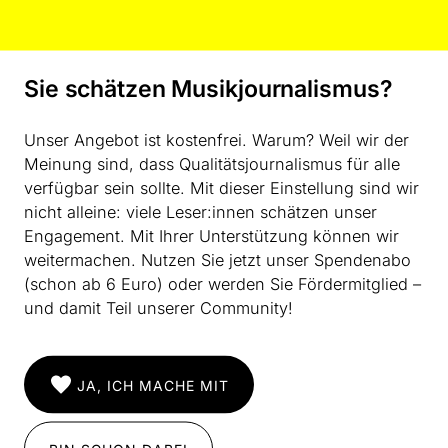
Nachfolgend veröffentlichen wir eine Stellungnahme
des Composers Clubs zur beabsichtigten Reform der
GEMA-Kulturförderung im Wortlaut, unabhängig
Sie schätzen Musikjournalismus?
davon, ob die darin vertretenen Annahmen korrekt
sind oder nicht.
Unser Angebot ist kostenfrei. Warum? Weil wir der
Weiterlesen
Meinung sind, dass Qualitätsjournalismus für alle
verfügbar sein sollte. Mit dieser Einstellung sind wir
nicht alleine: viele Leser:innen schätzen unser
Ausgabe #20
KOMMENTAR
Engagement. Mit Ihrer Unterstützung können wir
Die GEMA baut um.
weitermachen. Nutzen Sie jetzt unser Spendenabo
von Charlotte Seither
(schon ab 6 Euro) oder werden Sie Fördermitglied –
und damit Teil unserer Community!
Charlotte Seither geht inbesondere auf die
marktökonomische Ausrichtung der GEMA-Reform ein
und stellt die Frage, wer in Zukunft politische Macht
haben kann und wer nicht. Der Text ist lange vor der
JA, ICH MACHE MIT
Abstimmung Anfang Mai in der MusikWoche
erschienen.