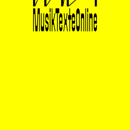
Ausgabe #19
KOMMENTAR
Mitbestimmung ohne Grundlage?
von Iris ter Schiphorst
Iris ter Schiphorst geht in ihrem Kommentar auf die
Forderungen der FEM+ im aktuellen Diskurs um die
GEMA-Reform ein.
Weiterlesen
Ausgabe #19
KOMMENTAR
Warum die GEMA ihre
Kulturförderung neu denken
muss
von Anselm Kreuzer