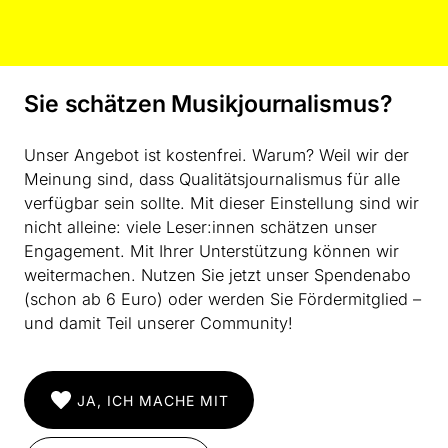
Ausgabe #2
HERVORGEHOLT
Ein Brückenschlag zur arabischen
Kultur
Sie schätzen Musikjournalismus?
von Max Nyffeler
Unser Angebot ist kostenfrei. Warum? Weil wir der
Zum hundertsten Geburtstag von Klaus Huber (1924–
Meinung sind, dass Qualitätsjournalismus für alle
2017) wird hier ein Beitrag von Max Nyffeler aus dem
verfügbar sein sollte. Mit dieser Einstellung sind wir
Jahr 1993 (MusikTexte 51) wiedergegeben. Aus einer
nicht alleine: viele Leser:innen schätzen unser
Distanz von über dreißig Jahren mag dieser Beitrag
Engagement. Mit Ihrer Unterstützung können wir
heute an der einen oder anderen Stelle, insbesondere
weitermachen. Nutzen Sie jetzt unser Spendenabo
mit Blick auf Hubers Adaption von Maqamat und
(schon ab 6 Euro) oder werden Sie Fördermitglied –
arabischer Intonation, zu Widerspruch herausfordern –
und damit Teil unserer Community!
einem Widerspruch freilich, der für den Diskurs über
neue Musik unerlässlich und willkommen ist.
Weiterlesen
JA, ICH MACHE MIT