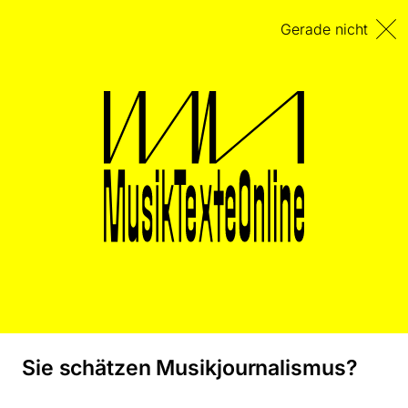
Gerade nicht
Ausgabe #8
Mai 2025
HERVORGEHOLT
PORTRÄT
NACHRUF
FUNDSTÜCK
WERKBETRACHTUNG
PLATTE
BERICHT
Sie schätzen Musikjournalismus?