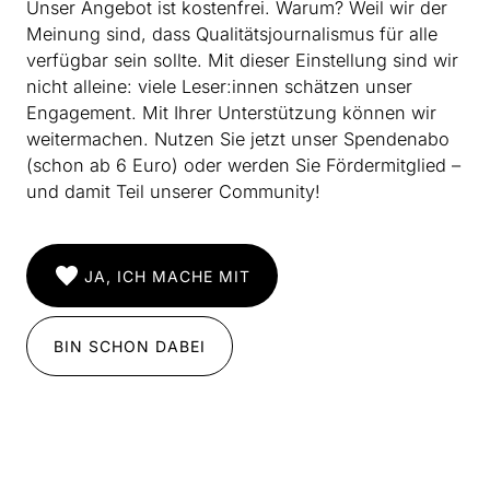
Alle Artikel zeigen
Unser Angebot ist kostenfrei. Warum? Weil wir der
Meinung sind, dass Qualitätsjournalismus für alle
verfügbar sein sollte. Mit dieser Einstellung sind wir
FUNDSTÜCK
nicht alleine: viele Leser:innen schätzen unser
„… dass wir alles machen
Engagement. Mit Ihrer Unterstützung können wir
könnten“
weitermachen. Nutzen Sie jetzt unser Spendenabo
(schon ab 6 Euro) oder werden Sie Fördermitglied –
von Frieder Reininghaus
und damit Teil unserer Community!
MusikTexteOnline publiziert ein Interview mit Erhard
Grosskopf, das die Redaktion Neue Musik des dlf
(Reinhard Oehlschlägel) 1981 bei Frieder Reininghaus
JA, ICH MACHE MIT
beauftragte, sowie - gemäß einem Vorschlag des
Komponisten selbst - ein Gespräch über sein „Lied für
Bassklarinette und Streichquartett“.
BIN SCHON DABEI
Weiterlesen